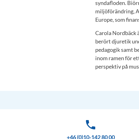
syndafloden. Biör
miljöförändring, 
Europe, som finan
Carola Nordbäck är
berört djuretik u
pedagogik samt be
inom ramen för et
perspektiv på muse
phone
+46 (0)10-142 80 00