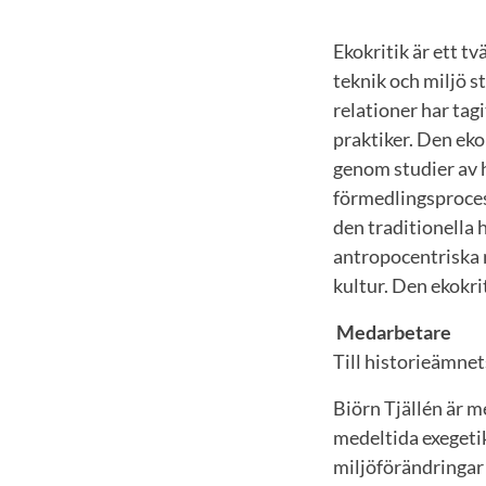
Ekokritik är ett t
teknik och miljö s
relationer har tagi
praktiker. Den eko
genom studier av h
förmedlingsprocess
den traditionella
antropocentriska 
kultur. Den ekokri
Medarbetare
Till historieämnet
Biörn Tjällén är m
medeltida exegeti
miljöförändringar