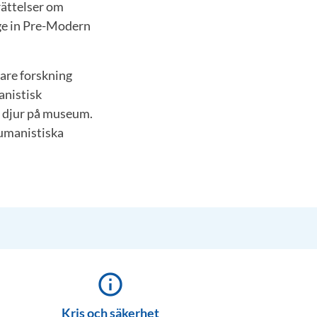
rättelser om
ge in Pre-Modern
gare forskning
anistisk
v djur på museum.
humanistiska
info_outline
Kris och säkerhet