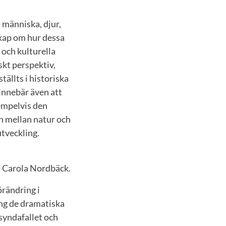
 människa, djur,
skap om hur dessa
 och kulturella
skt perspektiv,
tällts i historiska
innebär även att
empelvis den
n mellan natur och
utveckling.
ch Carola Nordbäck.
örändring i
ing de dramatiska
syndafallet och