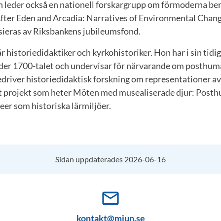
n leder också en nationell forskargrupp om förmoderna be
After Eden and Arcadia: Narratives of Environmental Chan
sieras av Riksbankens jubileumsfond.
 historiedidaktiker och kyrkohistoriker. Hon har i sin tidi
nder 1700-talet och undervisar för närvarande om posthum
driver historiedidaktisk forskning om representationer a
t projekt som heter Möten med musealiserade djur: Post
er som historiska lärmiljöer.
Sidan uppdaterades 2026-06-16
mail_outline
kontakt@miun.se