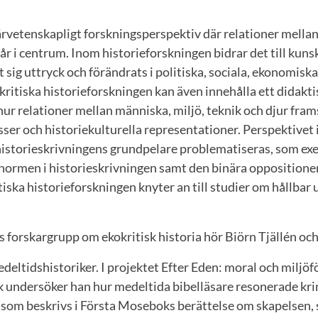
värvetenskapligt forskningsperspektiv där relationer mellan
tår i centrum. Inom historieforskningen bidrar det till kun
t sig uttryck och förändrats i politiska, sociala, ekonomiska
kritiska historieforskningen kan även inne­hålla ett didakti
ur relationer mellan människa, miljö, teknik och djur frams
er och historiekulturella representationer. Perspektivet 
 historieskrivningens grund­pelare problematiseras, som ex
normen i historieskrivningen samt den binära oppositione
tiska historieforskningen knyter an till studier om hållbar 
s forskargrupp om ekokritisk historia hör Biörn Tjällén o
edeltidshistoriker. I projektet Efter Eden: moral och miljöf
k undersöker han hur medeltida bibelläsare resonerade kr
 som beskrivs i Första Moseboks berättelse om skapelsen, 