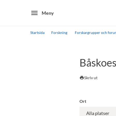
menu
Meny
Startsida
Forskning
Forskargrupper och for
Sök
Andra söktjänster
Båskoes
Detta är vår testmiljö - endast testdata
Skriv ut
print
Ort