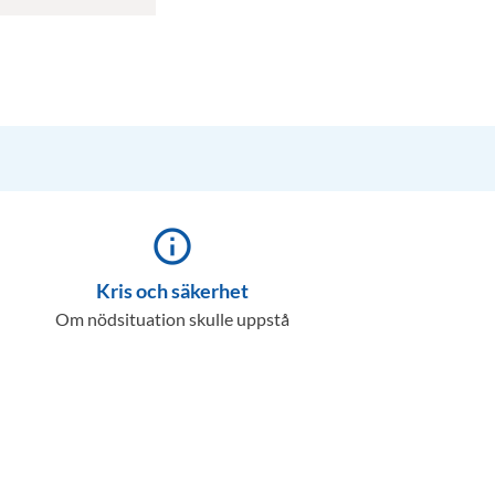
info_outline
Kris och säkerhet
Om nödsituation skulle uppstå