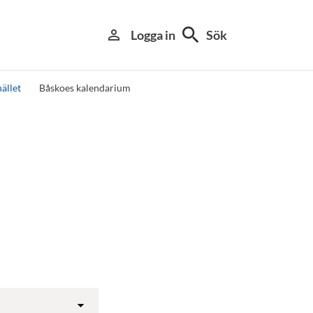
search
person_outline
Logga in
Sök
ället
Båskoes kalendarium