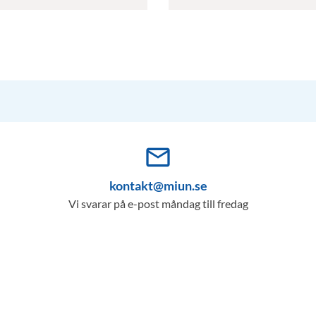
mail_outline
kontakt@miun.se
Vi svarar på e-post måndag till fredag