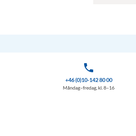
phone
+46 (0)10-142 80 00
Måndag–fredag, kl. 8–16