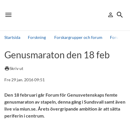
menu
search
person_outline
Meny
Logga in
Sök
Startsida
Forskning
Forskargrupper och forum
Forum för 
Sök
Genusmaraton den 18 feb
Andra söktjänster
Detta är vår testmiljö - endast testdata
print
Skriv ut
Fre 29 jan. 2016 09:51
Den 18 februari går Forum för Genusvetenskaps femte
genusmaraton av stapeln, denna gång i Sundsvall samt även
live via miun.se. Årets övergripande ambition är att sätta
periferin i centrum.