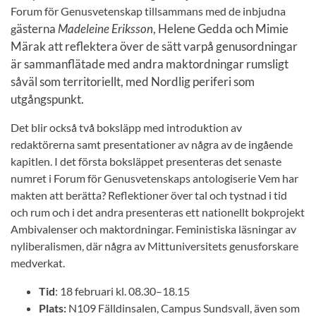
Forum för Genusvetenskap tillsammans med de inbjudna
ästerna
Madeleine Eriksson
,
Helene Gedda
och
Mimie
g
Märak
att reflektera över de sätt varpå genusordningar
är sammanflätade med andra maktordningar rumsligt
såväl som territoriellt, med Nordlig periferi som
utgångspunkt.
Det blir också två boksläpp med introduktion av
redaktörerna samt presentationer av några av de ingående
kapitlen. I det första boksläppet presenteras det senaste
numret i Forum för Genusvetenskaps antologiserie
Vem har
makten att berätta? Reflektioner över tal och tystnad i tid
och rum
och i det andra presenteras ett nationellt bokprojekt
Ambivalenser och maktordningar. Feministiska läsningar av
nyliberalismen,
där några av Mittuniversitets genusforskare
medverkat.
Tid
: 18 februari kl. 08.30–18.15
Plats:
N109 Fälldinsalen, Campus Sundsvall, även som