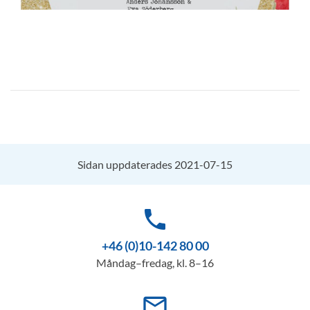
Sidan uppdaterades 2021-07-15
phone
+46 (0)10-142 80 00
Måndag–fredag, kl. 8–16
mail_outline