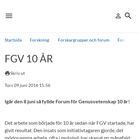
menu
search
person_outline
Meny
Logga in
Sök
Startsida
Forskning
Forskargrupper och forum
Forum för 
Sök
FGV 10 ÅR
Andra söktjänster
Detta är vår testmiljö - endast testdata
print
Skriv ut
Tors 09 juni 2016 15:56
Igår den 8 juni så fyllde Forum för Genusvetenskap 10 år!
Det arbete som började för 10 år sedan när FGV startade, har
givit resultat. Den insats som initiativtagaren gjorde, det
mödosamma arbete, ofta i motvind, har skapat en mångfald