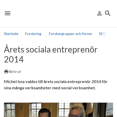
menu
search
person_outline
Meny
Logga in
Sök
Startsida
Forskning
Forskargrupper och forum
SESPA
Sök
Årets sociala entreprenör
Andra söktjänster
2014
Detta är vår testmiljö - endast testdata
print
Skriv ut
Michel Issa valdes till årets sociala entreprenör 2014 för
sina många verksamheter med social verksamhet.