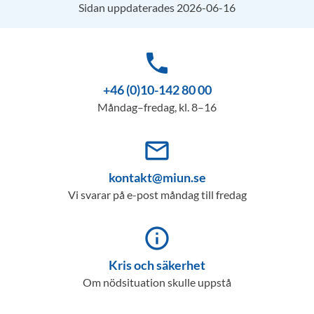
Sidan uppdaterades 2026-06-16
phone
+46 (0)10-142 80 00
Måndag–fredag, kl. 8–16
mail_outline
kontakt@miun.se
Vi svarar på e-post måndag till fredag
info_outline
Kris och säkerhet
Om nödsituation skulle uppstå