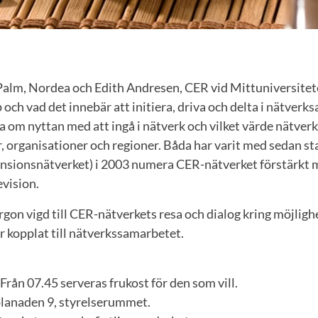
Palm, Nordea och Edith Andresen, CER vid Mittuniversitete
och vad det innebär att initiera, driva och delta i nätverk
 om nyttan med att ingå i nätverk och vilket värde nätve
r, organisationer och regioner. Båda har varit med sedan st
ensionsnätverket) i 2003 numera CER-nätverket förstärkt 
evision.
rgon vigd till CER-nätverkets resa och dialog kring möjligh
r kopplat till nätverkssamarbetet.
 Från 07.45 serveras frukost för den som vill.
lanaden 9, styrelserummet.