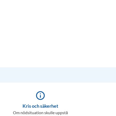
info_outline
Kris och säkerhet
Om nödsituation skulle uppstå