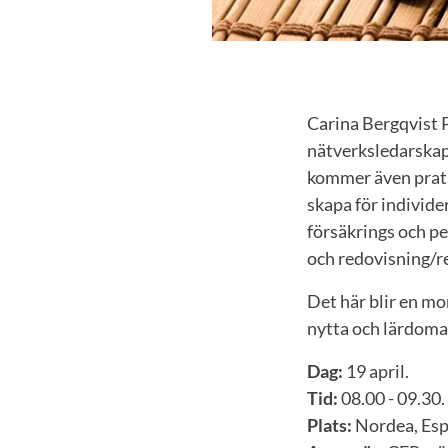
Carina Bergqvist 
nätverksledarskap 
kommer även prata
skapa för individe
försäkrings och p
och redovisning/r
Det här blir en mo
nytta och lärdoma
Dag:
19 april.
Tid:
08.00 - 09.30.
Plats:
Nordea, Esp