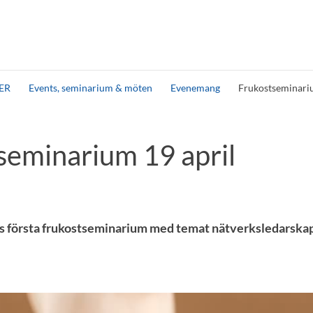
ER
Events, seminarium & möten
Evenemang
Frukostseminariu
seminarium 19 april
ts första frukostseminarium med temat nätverksledarskap