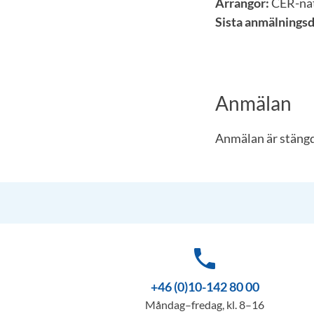
Arrangör:
CER-nät
Sista anmälningsd
Anmälan
Anmälan är stängd
phone
+46 (0)10-142 80 00
Måndag–fredag, kl. 8–16