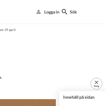
search
person_outline
Logga in
Sök
m 19 april
.
close
Stäng
Innehåll på sidan