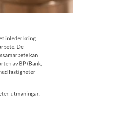
t inleder kring
sarbete. De
rkssamarbete kan
arten av BP (Bank,
med fastigheter
eter, utmaningar,