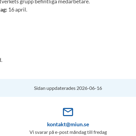
verkets grupp befintliga medarbetare.
ag:
16 april.
.
Sidan uppdaterades 2026-06-16
mail_outline
kontakt@miun.se
Vi svarar på e-post måndag till fredag