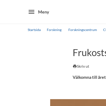
menu
Meny
Startsida
Forskning
Forskningscentrum
C
Sök
Andra söktjänster
Frukost
Detta är vår testmiljö - endast testdata
Skriv ut
print
Välkomna till åre