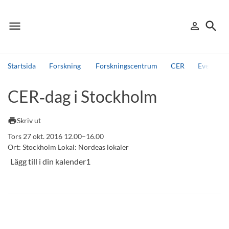
menu
search
person_outline
Meny
Logga in
Sök
Startsida
Forskning
Forskningscentrum
CER
Events, 
Sök
CER‑dag i Stockholm
Andra söktjänster
Detta är vår testmiljö - endast testdata
print
Skriv ut
Tors 27 okt. 2016 12.00–16.00
Ort: Stockholm Lokal: Nordeas lokaler