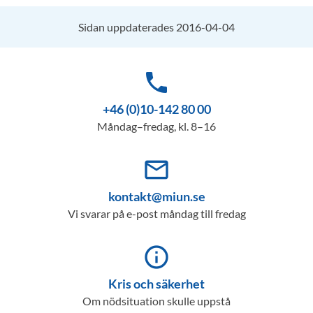
Sidan uppdaterades 2016-04-04
phone
+46 (0)10-142 80 00
Måndag–fredag, kl. 8–16
mail_outline
kontakt@miun.se
Vi svarar på e-post måndag till fredag
info_outline
Kris och säkerhet
Om nödsituation skulle uppstå