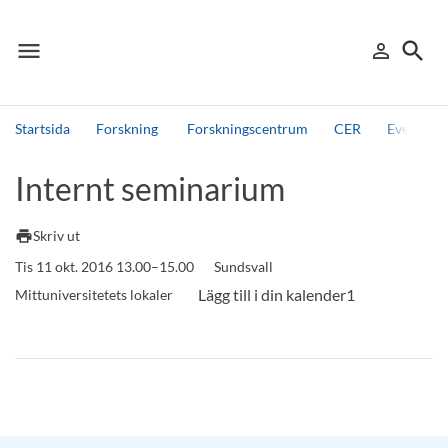
menu
search
person_outline
Meny
Logga in
Sök
Startsida
Forskning
Forskningscentrum
CER
Events, 
Sök
Internt seminarium
Andra söktjänster
Detta är vår testmiljö - endast testdata
print
Skriv ut
Tis 11 okt. 2016 13.00–15.00
Sundsvall
Mittuniversitetets lokaler