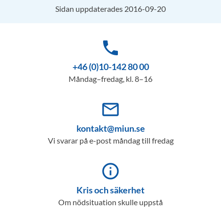
Sidan uppdaterades 2016-09-20
phone
+46 (0)10-142 80 00
Måndag–fredag, kl. 8–16
mail_outline
kontakt@miun.se
Vi svarar på e-post måndag till fredag
info_outline
Kris och säkerhet
Om nödsituation skulle uppstå