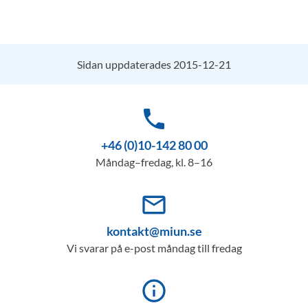
Sidan uppdaterades 2015-12-21
phone
+46 (0)10-142 80 00
Måndag–fredag, kl. 8–16
mail_outline
kontakt@miun.se
Vi svarar på e-post måndag till fredag
info_outline