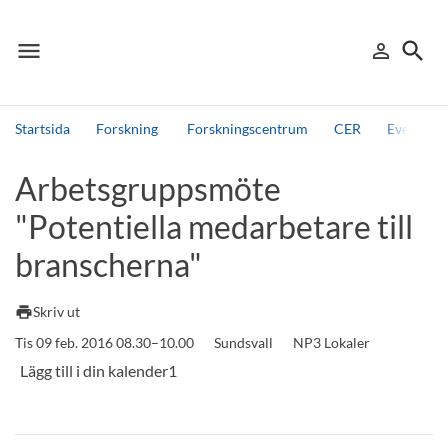
menu
search
person_outline
Meny
Logga in
Sök
Startsida
Forskning
Forskningscentrum
CER
Events, 
Sök
Arbetsgruppsmöte
Andra söktjänster
"Potentiella medarbetare till
Detta är vår testmiljö - endast testdata
branscherna"
print
Skriv ut
Tis 09 feb. 2016 08.30–10.00
Sundsvall
NP3 Lokaler