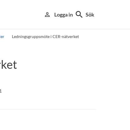
search
person_outline
Logga in
Sök
ier
Ledningsgruppsmöte i CER-nätverket
rket