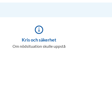
info_outline
Kris och säkerhet
Om nödsituation skulle uppstå