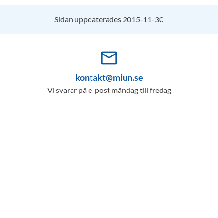
Sidan uppdaterades 2015-11-30
mail_outline
kontakt@miun.se
Vi svarar på e-post måndag till fredag