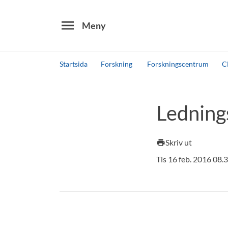
menu
Meny
Startsida
Forskning
Forskningscentrum
C
Sök
Andra söktjänster
Ledning
Detta är vår testmiljö - endast testdata
Skriv ut
print
Tis 16 feb. 2016 08