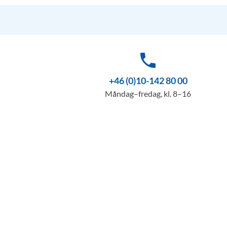
phone
+46 (0)10-142 80 00
Måndag–fredag, kl. 8–16