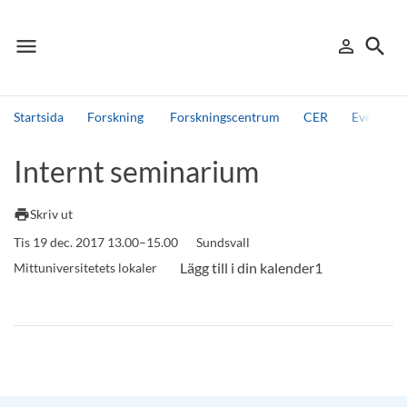
menu
search
person_outline
Meny
Logga in
Sök
Startsida
Forskning
Forskningscentrum
CER
Events, 
Sök
Internt seminarium
Andra söktjänster
Detta är vår testmiljö - endast testdata
print
Skriv ut
Tis 19 dec. 2017 13.00–15.00
Sundsvall
Mittuniversitetets lokaler