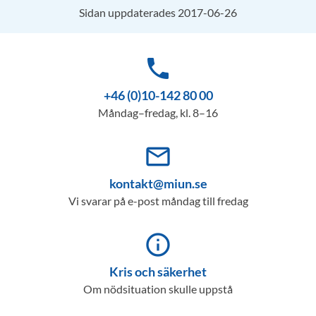
Sidan uppdaterades 2017-06-26
phone
+46 (0)10-142 80 00
Måndag–fredag, kl. 8–16
mail_outline
kontakt@miun.se
Vi svarar på e-post måndag till fredag
info_outline
Kris och säkerhet
Om nödsituation skulle uppstå