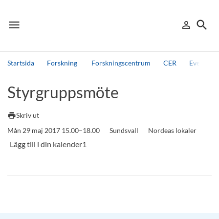
menu
search
person_outline
Meny
Logga in
Sök
Startsida
Forskning
Forskningscentrum
CER
Events, 
Sök
Styrgruppsmöte
Andra söktjänster
Detta är vår testmiljö - endast testdata
print
Skriv ut
Mån 29 maj 2017 15.00–18.00
Sundsvall
Nordeas lokaler