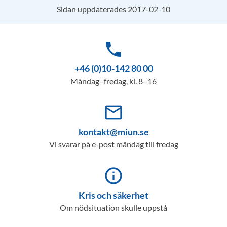
Sidan uppdaterades 2017-02-10
phone
+46 (0)10-142 80 00
Måndag–fredag, kl. 8–16
mail_outline
kontakt@miun.se
Vi svarar på e-post måndag till fredag
info_outline
Kris och säkerhet
Om nödsituation skulle uppstå