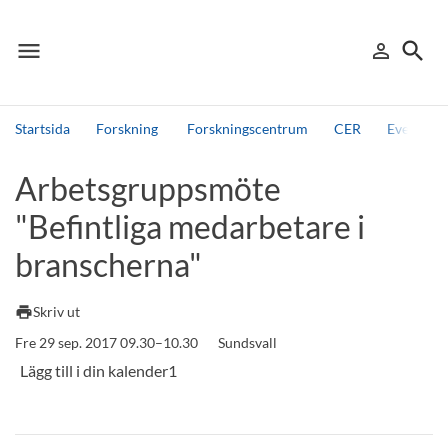
menu
search
person_outline
Meny
Logga in
Sök
Startsida
Forskning
Forskningscentrum
CER
Events, 
Sök
Arbetsgruppsmöte
Andra söktjänster
"Befintliga medarbetare i
Detta är vår testmiljö - endast testdata
branscherna"
print
Skriv ut
Fre 29 sep. 2017 09.30–10.30
Sundsvall