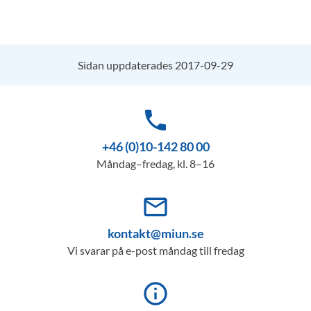
Sidan uppdaterades 2017-09-29
phone
+46 (0)10-142 80 00
Måndag–fredag, kl. 8–16
mail_outline
kontakt@miun.se
Vi svarar på e-post måndag till fredag
info_outline