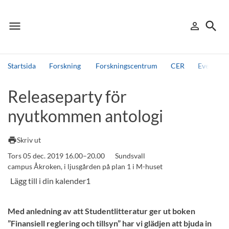
menu
search
person_outline
Meny
Logga in
Sök
Startsida
Forskning
Forskningscentrum
CER
Events, 
Sök
Releaseparty för
Andra söktjänster
nyutkommen antologi
Detta är vår testmiljö - endast testdata
print
Skriv ut
Tors 05 dec. 2019 16.00–20.00
Sundsvall
campus Åkroken, i ljusgården på plan 1 i M-huset
Med anledning av att Studentlitteratur ger ut boken
”Finansiell reglering och tillsyn” har vi glädjen att bjuda in