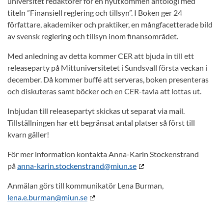
universitet redaktörer för en nyutkommen antologi med
titeln ”Finansiell reglering och tillsyn”. I Boken ger 24
författare, akademiker och praktiker, en mångfacetterade bild
av svensk reglering och tillsyn inom finansområdet.
Med anledning av detta kommer CER att bjuda in till ett
releaseparty på Mittuniversitetet i Sundsvall första veckan i
december. Då kommer buffé att serveras, boken presenteras
och diskuteras samt böcker och en CER-tavla att lottas ut.
Inbjudan till releasepartyt skickas ut separat via mail.
Tillställningen har ett begränsat antal platser så först till
kvarn gäller!
För mer information kontakta Anna-Karin Stockenstrand
på
anna-karin.stockenstrand@miun.se
Anmälan görs till kommunikatör Lena Burman,
lena.e.burman@miun.se