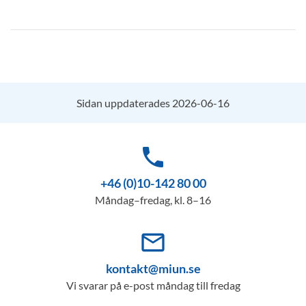
Sidan uppdaterades 2026-06-16
phone
+46 (0)10-142 80 00
Måndag–fredag, kl. 8–16
mail_outline
kontakt@miun.se
Vi svarar på e-post måndag till fredag