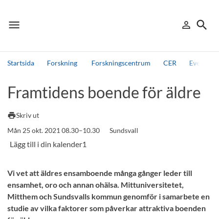
menu
search
person_outline
Meny
Logga in
Sök
Startsida
Forskning
Forskningscentrum
CER
Events, 
Sök
Framtidens boende för äldre
Andra söktjänster
Detta är vår testmiljö - endast testdata
print
Skriv ut
Mån 25 okt. 2021 08.30–10.30
Sundsvall
Vi vet att äldres ensamboende många gånger leder till
ensamhet, oro och annan ohälsa. Mittuniversitetet,
Mitthem och Sundsvalls kommun genomför i samarbete en
studie av vilka faktorer som påverkar attraktiva boenden