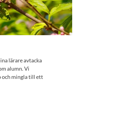
 dina lärare avtacka
som alumn. Vi
och mingla till ett