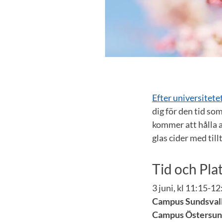
Efter universitete
dig för den tid so
kommer att hålla a
glas cider med till
Tid och Pla
3 juni, kl 11:15-12
Campus Sundsvall
Campus Östersun