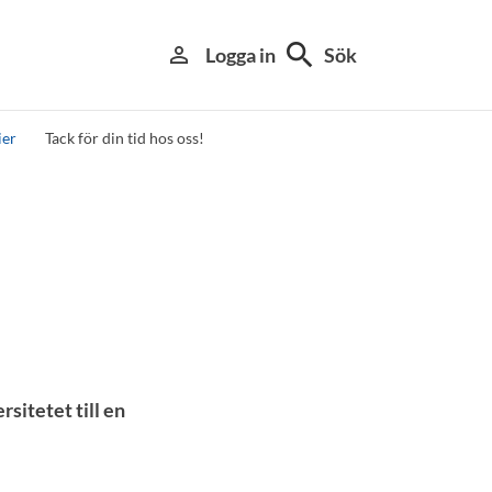
search
person_outline
Logga in
Sök
ier
Tack för din tid hos oss!
sitetet till en