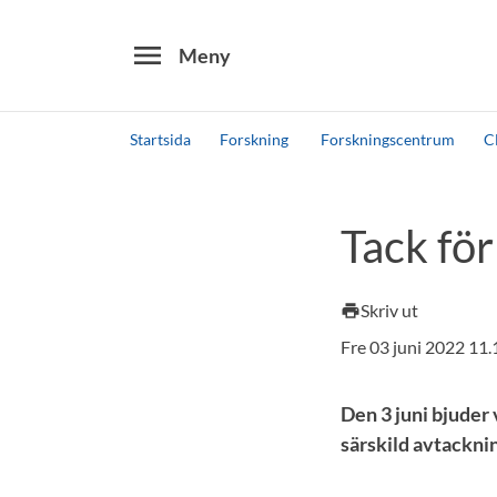
menu
Meny
Startsida
Forskning
Forskningscentrum
C
Sök
Andra söktjänster
Tack för
Detta är vår testmiljö - endast testdata
Skriv ut
print
Fre 03 juni 2022 11
Den 3 juni bjuder 
särskild avtackni