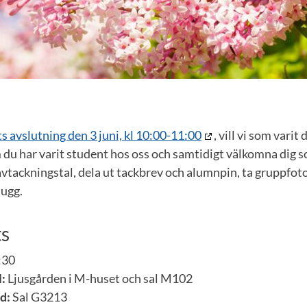
ts avslutning den 3 juni, kl 10:00-11:00
, vill vi som varit
m du har varit student hos oss och samtidigt välkomna dig 
vtackningstal, dela ut tackbrev och alumnpin, ta gruppfoto 
tugg.
ts
:30
:
Ljusgården i M-huset och sal M102
d:
Sal G3213