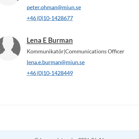
peter.ohman@miun.se
+46 (0)10-1428677
Lena E Burman
Kommunikatör|Communications Officer
lena.e.burman@miun.se
+46 (0)10-1428449