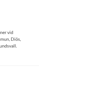
ner vid
mmun, Diös,
undsvall.