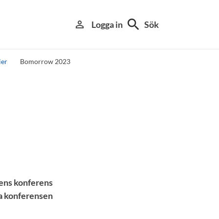
search
person_outline
Logga in
Sök
ier
Bomorrow 2023
rens konferens
lja konferensen