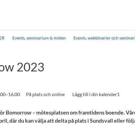
ER
Events, seminarium & möten
Events, webbinarier och seminar
ow 2023
9.00–16.00
På plats och online
s för Bomorrow – mötesplatsen om framtidens boende. Vå
il, där du kan välja att delta på plats i Sundsvall eller fö