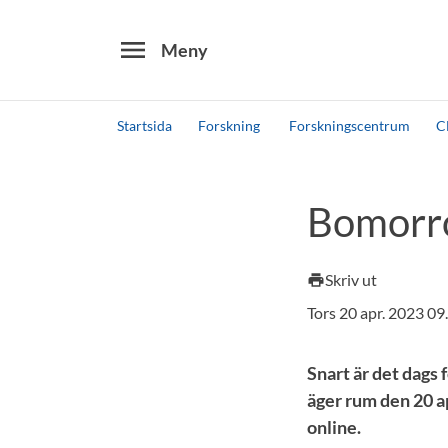
menu
Meny
Startsida
Forskning
Forskningscentrum
C
Sök
Andra söktjänster
Bomorr
Detta är vår testmiljö - endast testdata
Skriv ut
print
Tors 20 apr. 2023 0
Snart är det dag
äger rum den 20 apr
online.