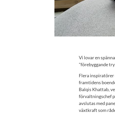
Vi lovar en spänn
"förebyggande try
Flera inspiratörer
framtidens boende
Balqis Khattab, 
förvaltningschef 
avslutas med pane
växtkraft som råd