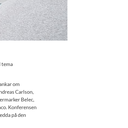
d tema
 tankar om
ndreas Carlson,
ermarker Belec,
nco. Konferensen
redda på den