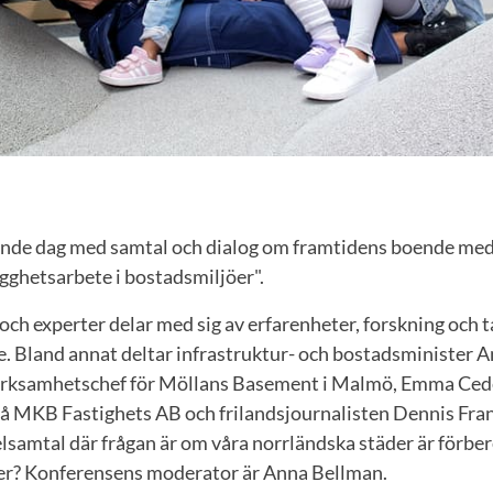
ande dag med samtal och dialog om framtidens boende me
gghetsarbete i bostadsmiljöer".
 och experter delar med sig av erfarenheter, forskning och
. Bland annat deltar infrastruktur- och bostadsminister A
verksamhetschef för Möllans Basement i Malmö, Emma Ced
på MKB Fastighets AB och frilandsjournalisten Dennis Fra
lsamtal där frågan är om våra norrländska städer är förbe
er? Konferensens moderator är Anna Bellman.