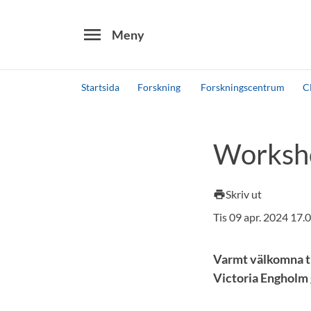
menu
Meny
Startsida
Forskning
Forskningscentrum
C
Sök
Andra söktjänster
Worksho
Detta är vår testmiljö - endast testdata
Skriv ut
print
Tis 09 apr. 2024 17
Varmt välkomna ti
Victoria Engholm g