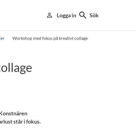
search
person_outline
Logga in
Sök
ier
Workshop med fokus på kreativt collage
ollage
. Konstnären
lust står i fokus.