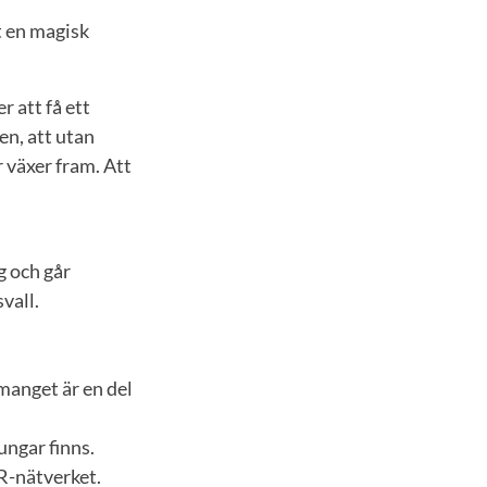
t en magisk
 att få ett
en, att utan
r växer fram. Att
g och går
vall.
anget är en del
ungar finns.
ER-nätverket.