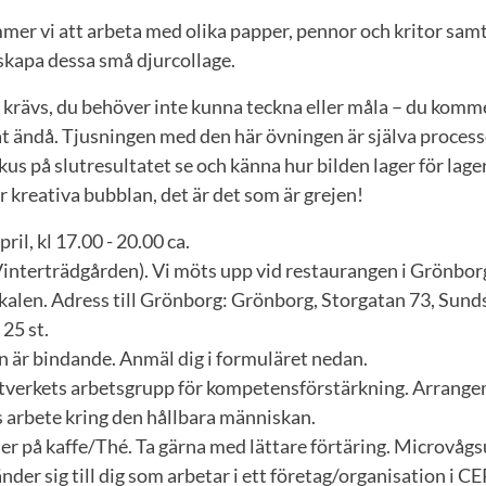
mer vi att arbeta med olika papper, pennor och kritor sam
 skapa dessa små djurcollage.
krävs, du behöver inte kunna teckna eller måla – du kommer
at ändå. Tjusningen med den här övningen är själva process
kus på slutresultatet se och känna hur bilden lager för lage
är kreativa bubblan, det är det som är grejen!
pril, kl 17.00 - 20.00 ca.
interträdgården). Vi möts upp vid restaurangen i Grönbor
okalen. Adress till Grönborg: Grönborg, Storgatan 73, Sunds
25 st.
är bindande. Anmäl dig i formuläret nedan.
verkets arbetsgrupp för kompetensförstärkning. Arrangem
 arbete kring den hållbara människan.
er på kaffe/Thé. Ta gärna med lättare förtäring. Microvågs
er sig till dig som arbetar i ett företag/organisation i C