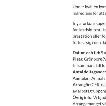
Under kvällen kom
ingrediens för att
Inga förkunskaper 
fantastiskt result
prestation eller fo
förlora sig i den d
Datum och tid:
9 a
Plats:
Grönborg (V
tillsammans till l
Antal deltagande:
Anmälan:
Anmälan 
Arrangör:
CER-nät
av arbetsgruppens
Övrig info:
Vi bjud
Arrangemanget vänd