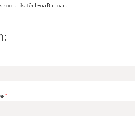
kommunikatör Lena Burman.
n:
ag: