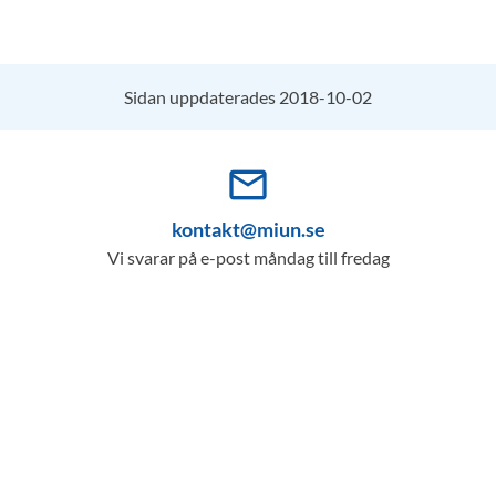
Sidan uppdaterades 2018-10-02
mail_outline
kontakt@miun.se
Vi svarar på e-post måndag till fredag