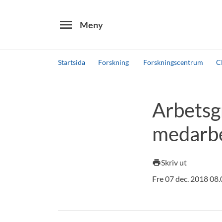
menu
Meny
Startsida
Forskning
Forskningscentrum
C
Sök
Andra söktjänster
Arbetsg
Detta är vår testmiljö - endast testdata
medarbe
Skriv ut
print
Fre 07 dec. 2018 08