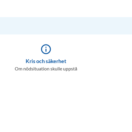
info_outline
Kris och säkerhet
Om nödsituation skulle uppstå