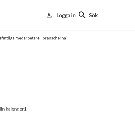
search
person_outline
Logga in
Sök
fintliga medarbetare i branscherna"