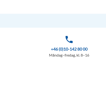
phone
+46 (0)10-142 80 00
Måndag–fredag, kl. 8–16