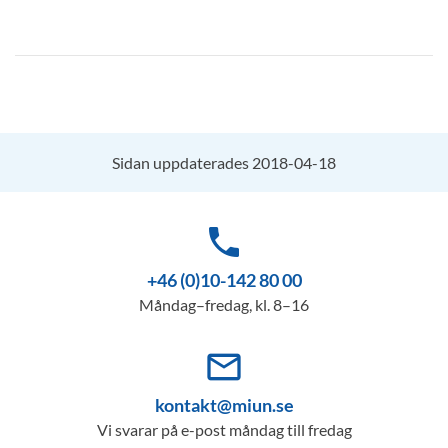
Sidan uppdaterades 2018-04-18
phone
+46 (0)10-142 80 00
Måndag–fredag, kl. 8–16
mail_outline
kontakt@miun.se
Vi svarar på e-post måndag till fredag