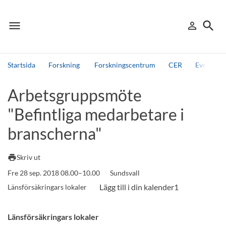
menu
search
person_outline
Meny
Logga in
Sök
Startsida
Forskning
Forskningscentrum
CER
Events, 
Sök
Arbetsgruppsmöte
Andra söktjänster
"Befintliga medarbetare i
Detta är vår testmiljö - endast testdata
branscherna"
print
Skriv ut
Fre 28 sep. 2018 08.00–10.00
Sundsvall
Länsförsäkringars lokaler
Länsförsäkringars lokaler