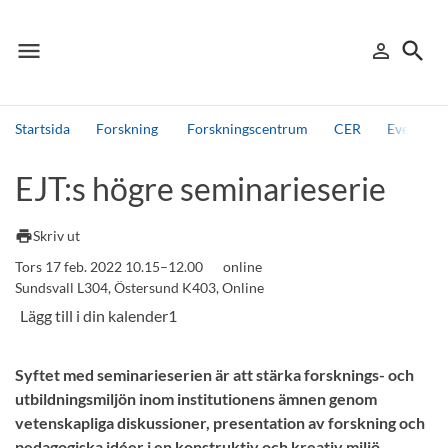
menu
search
person_outline
Meny
Logga in
Sök
Startsida
Forskning
Forskningscentrum
CER
Events, 
Sök
EJT:s högre seminarieserie
Andra söktjänster
Detta är vår testmiljö - endast testdata
print
Skriv ut
Tors 17 feb. 2022 10.15–12.00
online
Sundsvall L304, Östersund K403, Online
Syftet med seminarieserien är att stärka forsknings- och
utbildningsmiljön inom institutionens ämnen genom
vetenskapliga diskussioner, presentation av forskning och
pedagogiska idéer i en konstruktiv och kreativ miljö.