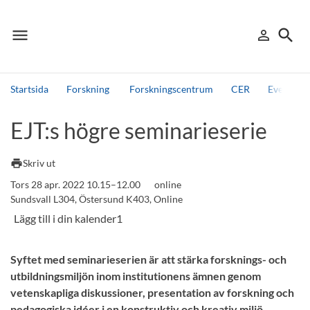
menu
search
person_outline
Meny
Logga in
Sök
Startsida
Forskning
Forskningscentrum
CER
Events, 
Sök
EJT:s högre seminarieserie
Andra söktjänster
Detta är vår testmiljö - endast testdata
print
Skriv ut
Tors 28 apr. 2022 10.15–12.00
online
Sundsvall L304, Östersund K403, Online
Syftet med seminarieserien är att stärka forsknings- och
utbildningsmiljön inom institutionens ämnen genom
vetenskapliga diskussioner, presentation av forskning och
pedagogiska idéer i en konstruktiv och kreativ miljö.