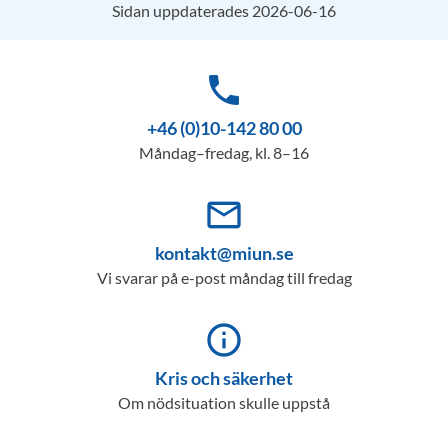
Sidan uppdaterades 2026-06-16
phone
+46 (0)10-142 80 00
Måndag–fredag, kl. 8–16
mail_outline
kontakt@miun.se
Vi svarar på e-post måndag till fredag
info_outline
Kris och säkerhet
Om nödsituation skulle uppstå