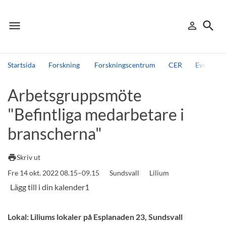
menu
search
person_outline
Meny
Logga in
Sök
Startsida
Forskning
Forskningscentrum
CER
Events, 
Sök
Arbetsgruppsmöte
Andra söktjänster
"Befintliga medarbetare i
Detta är vår testmiljö - endast testdata
branscherna"
print
Skriv ut
Fre 14 okt. 2022 08.15–09.15
Sundsvall
Lilium
Lokal: Liliums lokaler på Esplanaden 23, Sundsvall