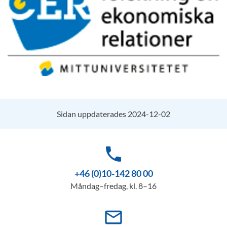
Sidan uppdaterades 2024-12-02
phone
+46 (0)10-142 80 00
Måndag–fredag, kl. 8–16
mail_outline