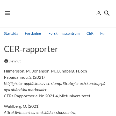
menu
search
person_outline
Meny
Logga in
Sök
Startsida
Forskning
Forskningscentrum
CER
Forsknin
Sök
CER‑rapporter
Andra söktjänster
Detta är vår testmiljö - endast testdata
print
Skriv ut
Hilmersson, M., Johanson, M., Lundberg, H. och
Papaioannou, S. (2021)
Möjligheter upptäckta av en slump: Strategier och kunskap på
nya utländska marknader
,
CERs Rapportserie, Nr. 2021:4, Mittuniversitetet.
Wahlberg, O. (2021)
Attraktiviteten hos små städers stadscentra
,