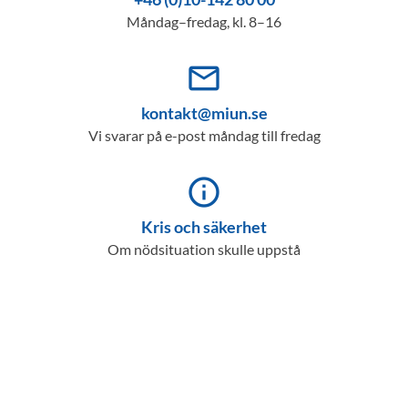
Måndag–fredag, kl. 8–16
mail_outline
kontakt@miun.se
Vi svarar på e-post måndag till fredag
info_outline
Kris och säkerhet
Om nödsituation skulle uppstå