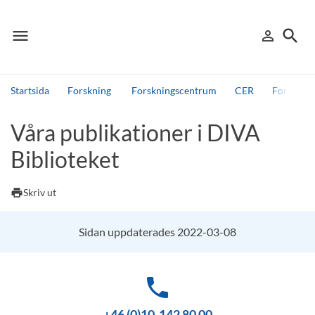
menu
search
person_outline
Meny
Logga in
Sök
Startsida
Forskning
Forskningscentrum
CER
Forsknin
Sök
Våra publikationer i DIVA
Andra söktjänster
Biblioteket
Detta är vår testmiljö - endast testdata
print
Skriv ut
Sidan uppdaterades 2022-03-08
phone
+46 (0)10-142 80 00