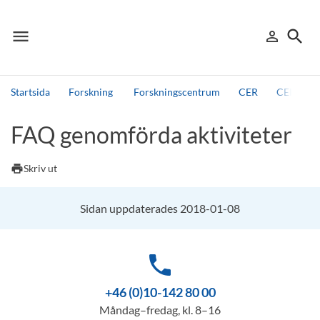
menu
search
person_outline
Meny
Logga in
Sök
Startsida
Forskning
Forskningscentrum
CER
CER-nätv
Sök
FAQ genomförda aktiviteter
Andra söktjänster
Detta är vår testmiljö - endast testdata
print
Skriv ut
Sidan uppdaterades 2018-01-08
phone
+46 (0)10-142 80 00
Måndag–fredag, kl. 8–16