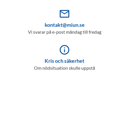
mail_outline
kontakt@miun.se
Vi svarar på e-post måndag till fredag
info_outline
Kris och säkerhet
Om nödsituation skulle uppstå