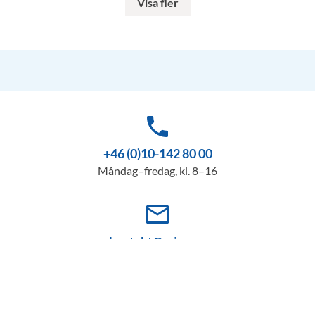
Visa fler
phone
+46 (0)10-142 80 00
Måndag–fredag, kl. 8–16
mail_outline
kontakt@miun.se
Vi svarar på e-post måndag till fredag
info_outline