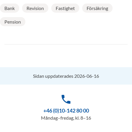
Bank
Revision
Fastighet
Försäkring
Pension
Sidan uppdaterades 2026-06-16
phone
+46 (0)10-142 80 00
Måndag–fredag, kl. 8–16