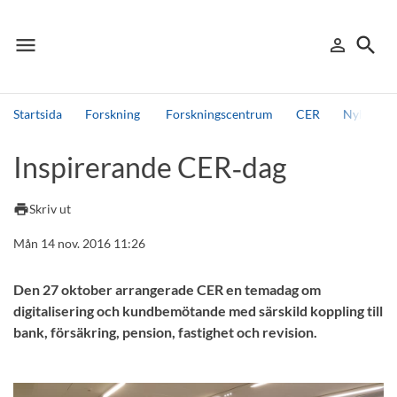
menu
search
person_outline
Meny
Logga in
Sök
Startsida
Forskning
Forskningscentrum
CER
Nyheter 
Sök
Inspirerande CER‑dag
Andra söktjänster
Detta är vår testmiljö - endast testdata
print
Skriv ut
Mån 14 nov. 2016 11:26
Den 27 oktober arrangerade CER en temadag om
digitalisering och kundbemötande med särskild koppling till
bank, försäkring, pension, fastighet och revision.