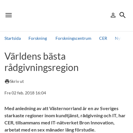
menu
search
person_outline
Meny
Logga in
Sök
Startsida
Forskning
Forskningscentrum
CER
Nyheter 
Sök
Världens bästa
Andra söktjänster
rådgivningsregion
Detta är vår testmiljö - endast testdata
print
Skriv ut
Fre 02 feb. 2018 16:04
Med anledning av att Västernorrland är en av Sveriges
starkaste regioner inom kundtjänst, rådgivning och IT, har
CER, tillsammans med IT-nätverket Bron Innovation,
arbetat med en sex månader lång förstudie.