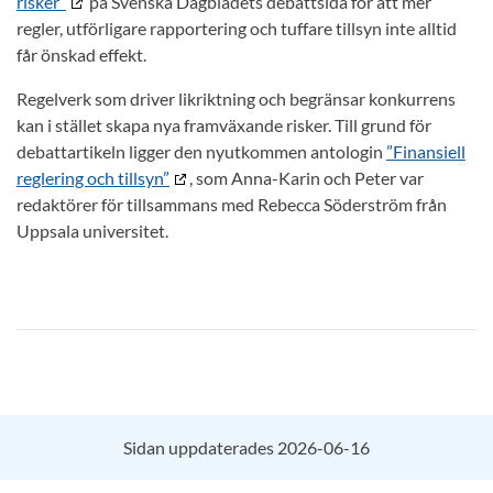
risker”
på Svenska Dagbladets debattsida för att mer
regler, utförligare rapportering och tuffare tillsyn inte alltid
får önskad effekt.
Regelverk som driver likriktning och begränsar konkurrens
kan i stället skapa nya framväxande risker. Till grund för
debattartikeln ligger den nyutkommen antologin
”Finansiell
reglering och tillsyn”
, som Anna-Karin och Peter var
redaktörer för tillsammans med Rebecca Söderström från
Uppsala universitet.
Sidan uppdaterades 2026-06-16