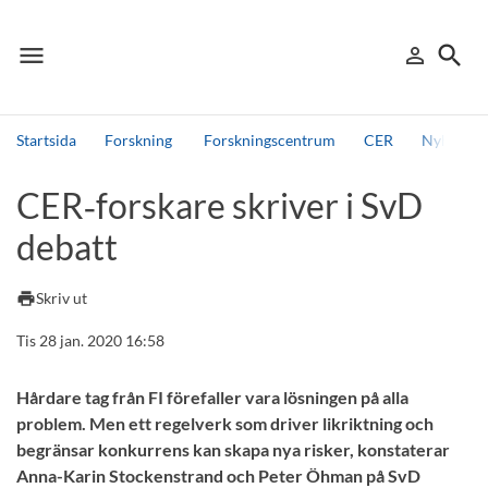
menu
search
person_outline
Meny
Logga in
Sök
Startsida
Forskning
Forskningscentrum
CER
Nyheter 
Sök
CER‑forskare skriver i SvD
Andra söktjänster
debatt
Detta är vår testmiljö - endast testdata
print
Skriv ut
Tis 28 jan. 2020 16:58
Hårdare tag från FI förefaller vara lösningen på alla
problem. Men ett regelverk som driver likriktning och
begränsar konkurrens kan skapa nya risker, konstaterar
Anna-Karin Stockenstrand och Peter Öhman på SvD