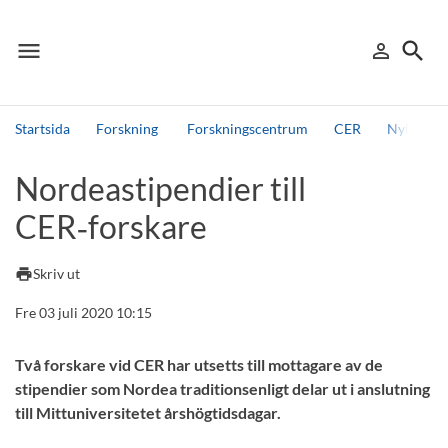
menu
search
person_outline
Meny
Logga in
Sök
Startsida
Forskning
Forskningscentrum
CER
Nyheter 
Sök
Nordeastipendier till
Andra söktjänster
CER‑forskare
Detta är vår testmiljö - endast testdata
print
Skriv ut
Fre 03 juli 2020 10:15
Två forskare vid CER har utsetts till mottagare av de
stipendier som Nordea traditionsenligt delar ut i anslutning
till Mittuniversitetet årshögtidsdagar.