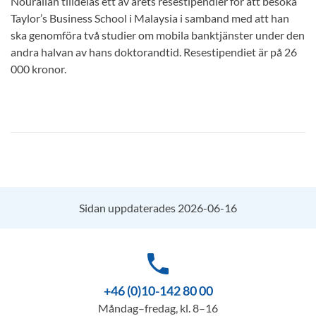
Nourallah tilldelas ett av årets resestipendier för att besöka
Taylor’s Business School i Malaysia i samband med att han
ska genomföra två studier om mobila banktjänster under den
andra halvan av hans doktorandtid. Resestipendiet är på 26
000 kronor.
Sidan uppdaterades 2026-06-16
phone
+46 (0)10-142 80 00
Måndag–fredag, kl. 8–16