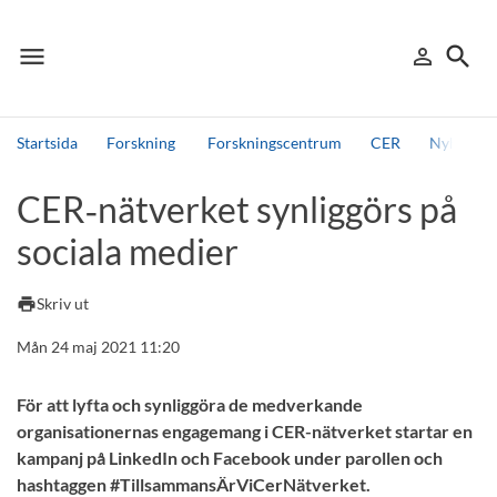
menu
search
person_outline
Meny
Logga in
Sök
Startsida
Forskning
Forskningscentrum
CER
Nyheter 
Sök
CER‑nätverket synliggörs på
Andra söktjänster
sociala medier
Detta är vår testmiljö - endast testdata
print
Skriv ut
Mån 24 maj 2021 11:20
För att lyfta och synliggöra de medverkande
organisationernas engagemang i CER-nätverket startar en
kampanj på LinkedIn och Facebook under parollen och
hashtaggen #TillsammansÄrViCerNätverket.