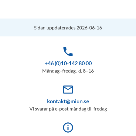
Sidan uppdaterades 2026-06-16
phone
+46 (0)10-142 80 00
Måndag–fredag, kl. 8–16
mail_outline
kontakt@miun.se
Vi svarar på e-post måndag till fredag
info_outline