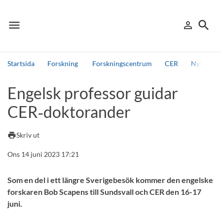
menu
search
person_outline
Meny
Logga in
Sök
Startsida
Forskning
Forskningscentrum
CER
Nyheter 
Sök
Engelsk professor guidar
Andra söktjänster
CER‑doktorander
Detta är vår testmiljö - endast testdata
print
Skriv ut
Ons 14 juni 2023 17:21
Som en del i ett längre Sverigebesök kommer den engelske
forskaren Bob Scapens till Sundsvall och CER den 16-17
juni.