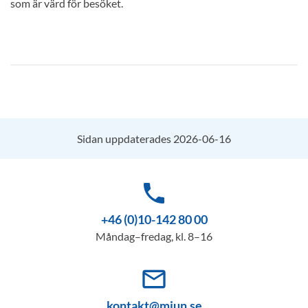
som är värd för besöket.
Sidan uppdaterades 2026-06-16
phone
+46 (0)10-142 80 00
Måndag–fredag, kl. 8–16
mail_outline
kontakt@miun.se