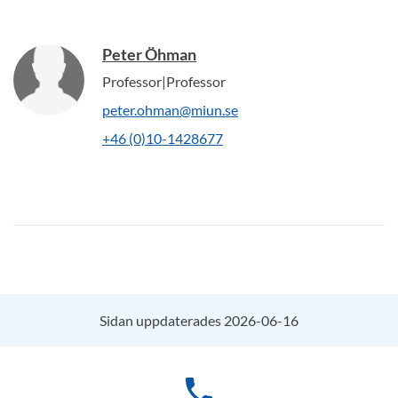
Peter Öhman
Professor|Professor
peter.ohman@miun.se
+46 (0)10-1428677
Sidan uppdaterades 2026-06-16
phone