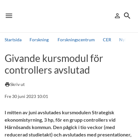
menu
search
person_outline
Meny
Logga in
Sök
Startsida
Forskning
Forskningscentrum
CER
Nyheter 
Sök
Givande kursmodul för
Andra söktjänster
controllers avslutad
Detta är vår testmiljö - endast testdata
print
Skriv ut
Fre 30 juni 2023 10:01
I mitten av juni avslutades kursmodulen Strategisk
ekonomistyrning, 3 hp, för en grupp controllers vid
Härnösands kommun. Den pågick i tio veckor (med
reducerad studietakt) och avslutades med presentationer,