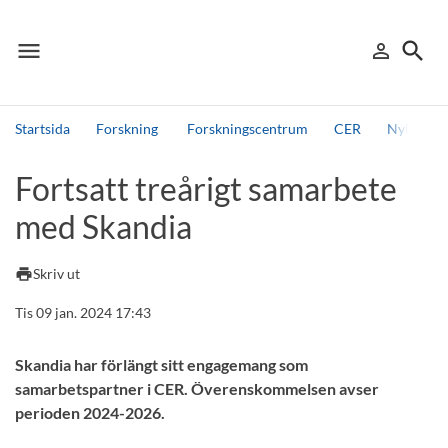
menu
search
person_outline
Meny
Logga in
Sök
Startsida
Forskning
Forskningscentrum
CER
Nyheter 
Sök
Fortsatt treårigt samarbete
Andra söktjänster
med Skandia
Detta är vår testmiljö - endast testdata
print
Skriv ut
Tis 09 jan. 2024 17:43
Skandia har förlängt sitt engagemang som
samarbetspartner i CER. Överenskommelsen avser
perioden 2024-2026.