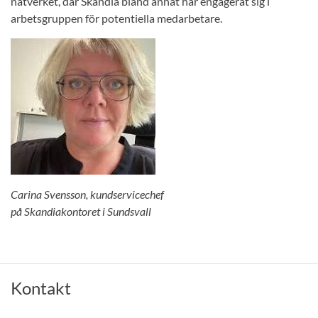
nätverket, där Skandia bland annat har engagerat sig i
arbetsgruppen för potentiella medarbetare.
Carina Svensson, kundservicechef
på Skandiakontoret i Sundsvall
Kontakt