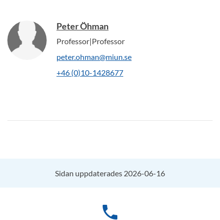
Peter Öhman
Professor|Professor
peter.ohman@miun.se
+46 (0)10-1428677
Sidan uppdaterades 2026-06-16
phone