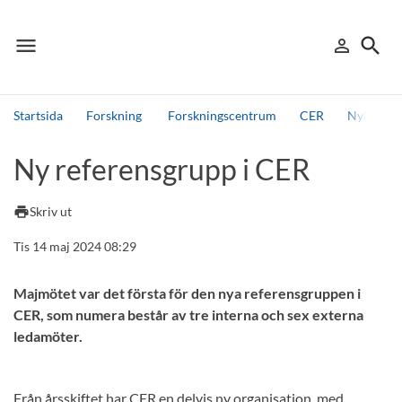
menu
search
person_outline
Meny
Logga in
Sök
Startsida
Forskning
Forskningscentrum
CER
Nyheter 
Sök
Ny referensgrupp i CER
Andra söktjänster
Detta är vår testmiljö - endast testdata
print
Skriv ut
Tis 14 maj 2024 08:29
Majmötet var det första för den nya referensgruppen i
CER, som numera består av tre interna och sex externa
ledamöter.
Från årsskiftet har CER en delvis ny organisation, med