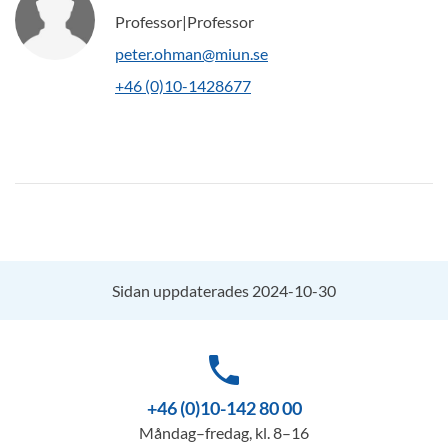
Professor|Professor
peter.ohman@miun.se
+46 (0)10-1428677
Sidan uppdaterades 2024-10-30
phone
+46 (0)10-142 80 00
Måndag–fredag, kl. 8–16