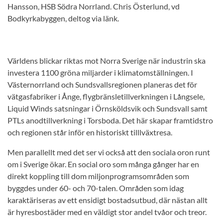
Hansson, HSB Södra Norrland. Chris Österlund, vd
Bodkyrkabyggen, deltog via länk.
Världens blickar riktas mot Norra Sverige när industrin ska
investera 1100 gröna miljarder i klimatomställningen. I
Västernorrland och Sundsvallsregionen planeras det för
vätgasfabriker i Ånge, flygbränsletillverkningen i Långsele,
Liquid Winds satsningar i Örnsköldsvik och Sundsvall samt
PTLs anodtillverkning i Torsboda. Det här skapar framtidstro
och regionen står inför en historiskt tilllväxtresa.
Men parallellt med det ser vi också att den sociala oron runt
om i Sverige ökar. En social oro som många gånger har en
direkt koppling till dom miljonprogramsområden som
byggdes under 60- och 70-talen. Områden som idag
karaktäriseras av ett ensidigt bostadsutbud, där nästan allt
är hyresbostäder med en väldigt stor andel tvåor och treor.