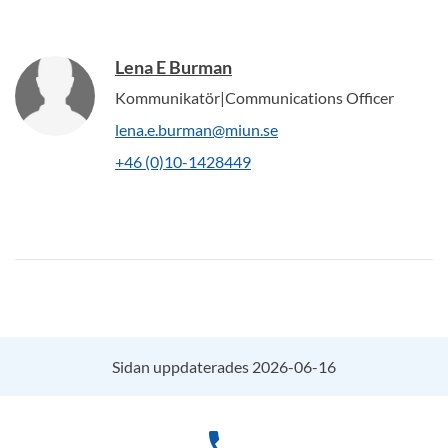
Lena E Burman
Kommunikatör|Communications Officer
lena.e.burman@miun.se
+46 (0)10-1428449
Sidan uppdaterades 2026-06-16
phone