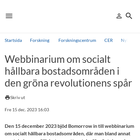
menu
search
person_outline
Meny
Logga in
Sök
Startsida
Forskning
Forskningscentrum
CER
Nyheter 
Sök
Webbinarium om socialt
Andra söktjänster
hållbara bostadsområden i
Detta är vår testmiljö - endast testdata
den gröna revolutionens spår
print
Skriv ut
Fre 15 dec. 2023 16:03
Den 15 december 2023 bjöd Bomorrow in till webbinarium
om socialt hållbara bostadsområden, där man bland annat