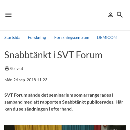
menu
search
person_outline
Meny
Logga in
Sök
Startsida
Forskning
Forskningscentrum
DEMICOM
Fo
Sök
Snabbtänkt i SVT Forum
Andra söktjänster
Detta är vår testmiljö - endast testdata
print
Skriv ut
Mån 24 sep. 2018 11:23
SVT Forum sände det seminarium som arrangerades i
samband med att rapporten Snabbtänkt publicerades. Här
kan du se sändningen i efterhand.