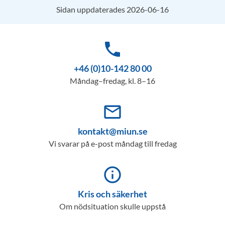
Sidan uppdaterades 2026-06-16
phone
+46 (0)10-142 80 00
Måndag–fredag, kl. 8–16
mail_outline
kontakt@miun.se
Vi svarar på e-post måndag till fredag
info_outline
Kris och säkerhet
Om nödsituation skulle uppstå