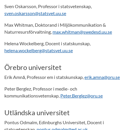
Sven Oskarsson, Professor i statsvetenskap,
sven.oskarsson@statsvet.uu.se
Max Whitman, Doktorand i Miljökommunikation &
Naturresursförvaltning,
max.whitman@swedesd.uu.se
Helena Wockelberg, Docent i statskunskap,
helena.wockelberg@statsvet.uu.se
Örebro universitet
Erik Amnå, Professor em i statskunskap,
erik.amna@oru.se
Peter Berglez, Professor i medie- och
kommunikationsvetenskap,
Peter.Berglez@oru.se
Utländska universitet
Pontus Odmalm, Edinburghs Universitet, Docent i
statsvetenskap,
pontus.odmalm@ed.ac.uk