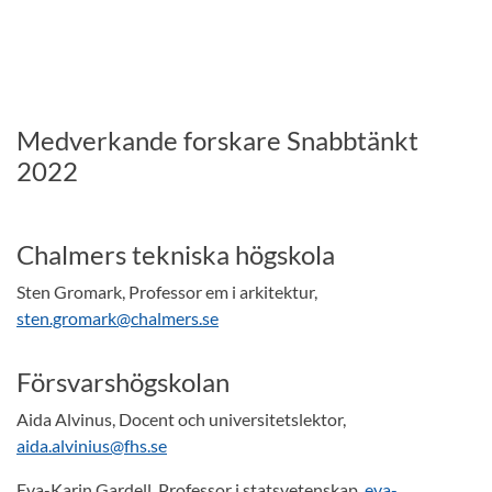
Medverkande forskare Snabbtänkt
2022
Chalmers tekniska högskola
Sten Gromark, Professor em i arkitektur,
sten.gromark@chalmers.se
Försvarshögskolan
Aida Alvinus, Docent och universitetslektor,
aida.alvinius@fhs.se
Eva-Karin Gardell, Professor i statsvetenskap,
eva-