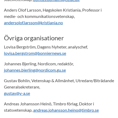
Anders Olof Larsson, Høgskolen Kristiania, Professor i
medie- och kommunikationsvetenskap,
andersolof.larsson@kristiania.no
Övriga organisationer
Lovisa Bergström, Dagens Nyheter, analyschef,
lovisa.bergstrom@bonniernews.se
Johannes Bjerling, Nordicom, redaktör,
johannes.bjerling@nordicom.gu.se
Gustav Bohlin, Vetenskap & Allmänhet, Utredare/Biträdande
Generalsekreterare,
gustav@v-a.se
Andreas Johansson Heinö, Timbro förlag, Doktor i
statsvetenskap,
andreas.johansson.heino@timbro.se