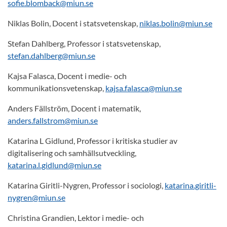
sofie.blomback@miun.se
Niklas Bolin, Docent i statsvetenskap,
niklas.bolin@miun.se
Stefan Dahlberg, Professor i statsvetenskap,
stefan.dahlberg@miun.se
Kajsa Falasca, Docent i medie- och
kommunikationsvetenskap,
kajsa.falasca@miun.se
Anders Fällström, Docent i matematik,
anders.fallstrom@miun.se
Katarina L Gidlund, Professor i kritiska studier av
digitalisering och samhällsutveckling,
katarina.l.gidlund@miun.se
Katarina Giritli-Nygren, Professor i sociologi,
katarina.giritli-
nygren@miun.se
Christina Grandien, Lektor i medie- och