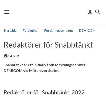
menu
search
person_outline
Meny
Logga in
Sök
Startsida
Forskning
Forskningscentrum
DEMICOM
Fo
Sök
Redaktörer för Snabbtänkt
Andra söktjänster
Detta är vår testmiljö - endast testdata
print
Skriv ut
Snabbtänkt är ett initiativ från forskningscentret
DEMICOM vid Mittuniversitetet.
Redaktörer för Snabbtänkt 2022