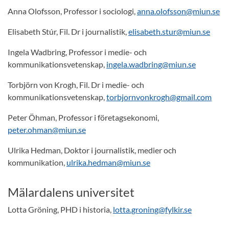
Anna Olofsson, Professor i sociologi,
anna.olofsson@miun.se
Elisabeth Stúr, Fil. Dr i journalistik,
elisabeth.stur@miun.se
Ingela Wadbring, Professor i medie- och
kommunikationsvetenskap,
ingela.wadbring@miun.se
Torbjörn von Krogh, Fil. Dr i medie- och
kommunikationsvetenskap,
torbjornvonkrogh@gmail.com
Peter Öhman, Professor i företagsekonomi,
peter.ohman@miun.se
Ulrika Hedman, Doktor i journalistik, medier och
kommunikation,
ulrika.hedman@miun.se
Mälardalens universitet
Lotta Gröning, PHD i historia,
lotta.groning@fylkir.se