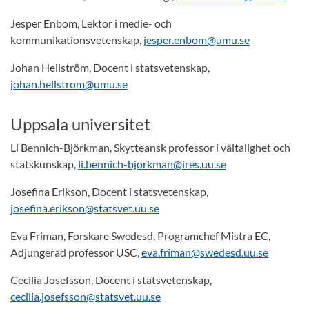
Jesper Enbom, Lektor i medie- och
kommunikationsvetenskap,
jesper.enbom@umu.se
Johan Hellström, Docent i statsvetenskap,
johan.hellstrom@umu.se
Uppsala universitet
Li Bennich-Björkman, Skytteansk professor i vältalighet och
statskunskap,
li.bennich-bjorkman@ires.uu.se
Josefina Erikson, Docent i statsvetenskap,
josefina.erikson@statsvet.uu.se
Eva Friman, Forskare Swedesd, Programchef Mistra EC,
Adjungerad professor USC,
eva.friman@swedesd.uu.se
Cecilia Josefsson, Docent i statsvetenskap,
cecilia.josefsson@statsvet.uu.se