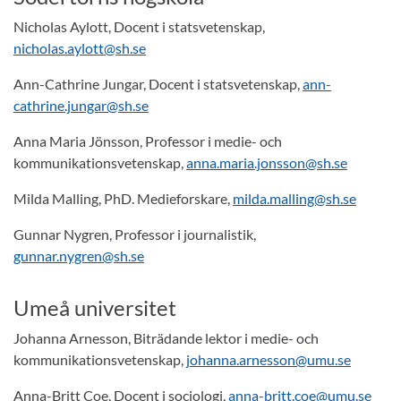
Nicholas Aylott, Docent i statsvetenskap,
nicholas.aylott@sh.se
Ann-Cathrine Jungar, Docent i statsvetenskap,
ann-
cathrine.jungar@sh.se
Anna Maria Jönsson, Professor i medie- och
kommunikationsvetenskap,
anna.maria.jonsson@sh.se
Milda Malling, PhD. Medieforskare,
milda.malling@sh.se
Gunnar Nygren, Professor i journalistik,
gunnar.nygren@sh.se
Umeå universitet
Johanna Arnesson, Biträdande lektor i medie- och
kommunikationsvetenskap,
johanna.arnesson@umu.se
Anna-Britt Coe, Docent i sociologi,
anna-britt.coe@umu.se