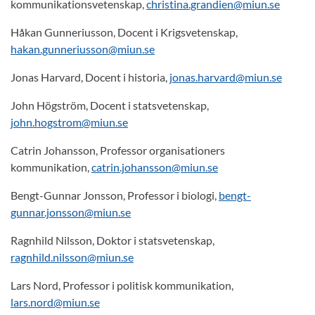
kommunikationsvetenskap,
christina.grandien@miun.se
Håkan Gunneriusson, Docent i Krigsvetenskap,
hakan.gunneriusson@miun.se
Jonas Harvard, Docent i historia,
jonas.harvard@miun.se
John Högström, Docent i statsvetenskap,
john.hogstrom@miun.se
Catrin Johansson, Professor organisationers
kommunikation,
catrin.johansson@miun.se
Bengt-Gunnar Jonsson, Professor i biologi,
bengt-
gunnar.jonsson@miun.se
Ragnhild Nilsson, Doktor i statsvetenskap,
ragnhild.nilsson@miun.se
Lars Nord, Professor i politisk kommunikation,
lars.nord@miun.se