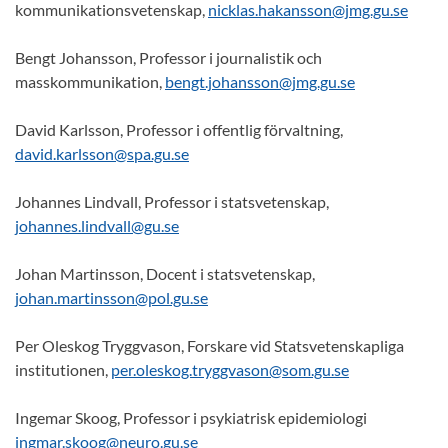
kommunikationsvetenskap,
nicklas.hakansson@jmg.gu.se
Bengt Johansson, Professor i journalistik och
masskommunikation,
bengt.johansson@jmg.gu.se
David Karlsson, Professor i offentlig förvaltning,
david.karlsson@spa.gu.se
Johannes Lindvall, Professor i statsvetenskap,
johannes.lindvall@gu.se
Johan Martinsson, Docent i statsvetenskap,
johan.martinsson@pol.gu.se
Per Oleskog Tryggvason, Forskare vid Statsvetenskapliga
institutionen,
per.oleskog.tryggvason@som.gu.se
Ingemar Skoog, Professor i psykiatrisk epidemiologi
ingmar.skoog@neuro.gu.se