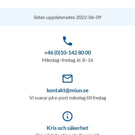
Sidan uppdaterades 2022-06-09
phone
+46 (0)10-142 80 00
Måndag–fredag, kl. 8–16
mail_outline
kontakt@miun.se
Vi svarar på e-post måndag till fredag
info_outline
Kris och säkerhet