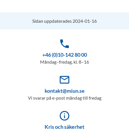
Sidan uppdaterades 2024-01-16
phone
+46 (0)10-142 80 00
Måndag–fredag, kl. 8–16
mail_outline
kontakt@miun.se
Vi svarar på e-post måndag till fredag
info_outline
Kris och säkerhet