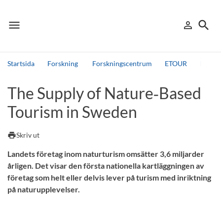
menu
search
person_outline
Meny
Logga in
Sök
Startsida
Forskning
Forskningscentrum
ETOUR
ETOURs
Sök
The Supply of Nature‑Based
Andra söktjänster
Tourism in Sweden
Detta är vår testmiljö - endast testdata
print
Skriv ut
Landets företag inom naturturism omsätter 3,6 miljarder
årligen. Det visar den första nationella kartläggningen av
företag som helt eller delvis lever på turism med inriktning
på naturupplevelser.