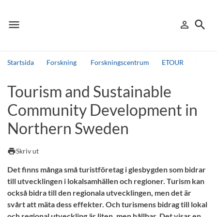
menu
search
person_outline
Meny
Logga in
Sök
Startsida
Forskning
Forskningscentrum
ETOUR
ETOURs
Sök
Tourism and Sustainable
Andra söktjänster
Community Development in
Detta är vår testmiljö - endast testdata
Northern Sweden
print
Skriv ut
Det finns många små turistföretag i glesbygden som bidrar
till utvecklingen i lokalsamhällen och regioner. Turism kan
också bidra till den regionala utvecklingen, men det är
svårt att mäta dess effekter. Och turismens bidrag till lokal
och regional utveckling är liten, men hållbar. Det visar en