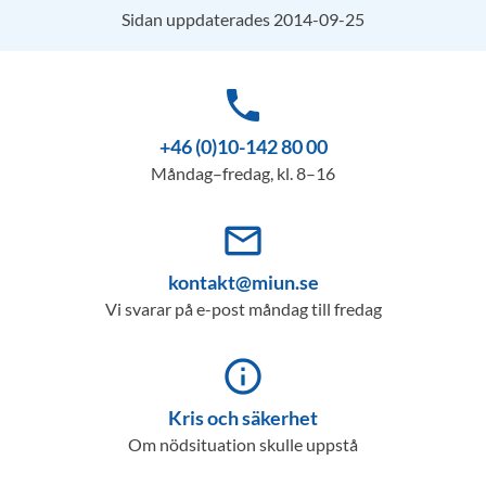
Sidan uppdaterades 2014-09-25
phone
+46 (0)10-142 80 00
Måndag–fredag, kl. 8–16
mail_outline
kontakt@miun.se
Vi svarar på e-post måndag till fredag
info_outline
Kris och säkerhet
Om nödsituation skulle uppstå