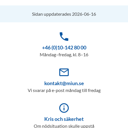
Sidan uppdaterades 2026-06-16
phone
+46 (0)10-142 80 00
Måndag–fredag, kl. 8–16
mail_outline
kontakt@miun.se
Vi svarar på e-post måndag till fredag
info_outline
Kris och säkerhet
Om nödsituation skulle uppstå