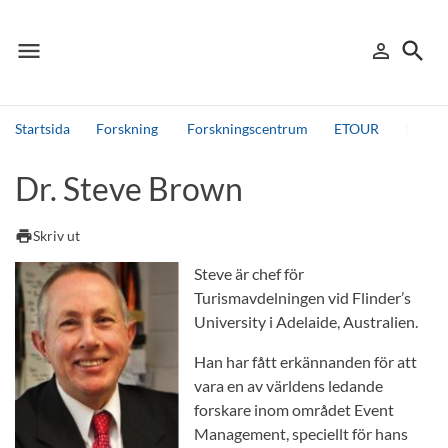
menu
search
person_outline
Meny
Logga in
Sök
Startsida
Forskning
Forskningscentrum
ETOUR
Event
Sök
Dr. Steve Brown
Andra söktjänster
Detta är vår testmiljö - endast testdata
print
Skriv ut
Steve är chef för
Turismavdelningen vid Flinder’s
University i Adelaide, Australien.
Han har fått erkännanden för att
vara en av världens ledande
forskare inom området Event
Management, speciellt för hans