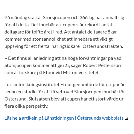
På måndag startar Storsjöcupen och 366 lag har anmält sig
för att delta. Det innebär att cupen slår rekord i antal
deltagare för tolfte året i rad. Att antalet deltagare ökar
kommer med stor sannolikhet att innebära ett viktigt
uppsving för ett flertal näringsidkare i Östersundstrakten.
– Det finns all anledning att ha höga förväntningar på vad
Storsjöcupen kommer att ge i år, säger Robert Pettersson
som är forskare på Etour vid Mittuniversitetet.
Turismforskningsinstitutet Etour genomförde för ett par år
sedan en studie för att få veta vad Storsjöcupen innebär för
Östersund. Slutsatsen blev att cupen har ett stort värde ur
flera olika perspektiv.
Läs hela artikeln på Länstidningen i Östersunds webbplats