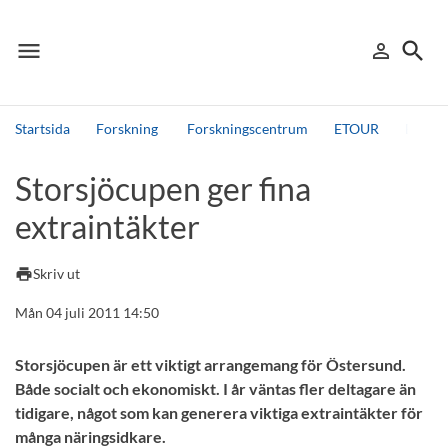
menu
search
person_outline
Meny
Logga in
Sök
Startsida
Forskning
Forskningscentrum
ETOUR
ETOUR 
Sök
Storsjöcupen ger fina
Andra söktjänster
extraintäkter
Detta är vår testmiljö - endast testdata
print
Skriv ut
Mån 04 juli 2011 14:50
Storsjöcupen är ett viktigt arrangemang för Östersund.
Både socialt och ekonomiskt. I år väntas fler deltagare än
tidigare, något som kan generera viktiga extraintäkter för
många näringsidkare.