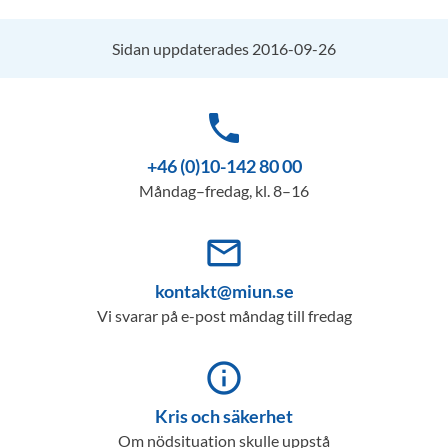
Sidan uppdaterades 2016-09-26
phone
+46 (0)10-142 80 00
Måndag–fredag, kl. 8–16
mail_outline
kontakt@miun.se
Vi svarar på e-post måndag till fredag
info_outline
Kris och säkerhet
Om nödsituation skulle uppstå