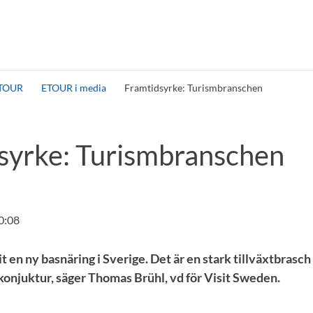
TOUR
ETOUR i media
Framtidsyrke: Turismbranschen
syrke: Turismbranschen
0:08
it en ny basnäring i Sverige. Det är en stark tillväxtbrasc
gkonjuktur, säger Thomas Brühl, vd för Visit Sweden.