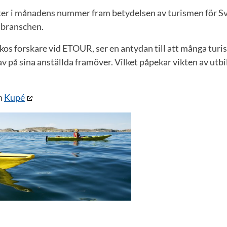
ter i månadens nummer fram betydelsen av turismen för S
 branschen.
kos forskare vid ETOUR, ser en antydan till att många tur
rav på sina anställda framöver. Vilket påpekar vikten av utb
en
Kupé