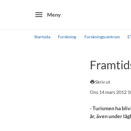
menu
Meny
Startsida
Forskning
Forskningscentrum
E
Sök
Andra söktjänster
Framtid
Detta är vår testmiljö - endast testdata
Skriv ut
print
Ons 14 mars 2012 1
- Turismen ha bliv
år, även under lå