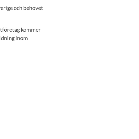
verige och behovet
istföretag kommer
ildning inom