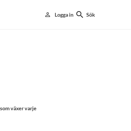
search
person_outline
Logga in
Sök
h som växer varje