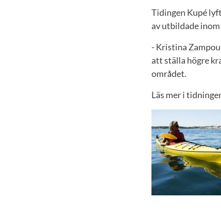
Tidingen Kupé lyf
av utbildade inom
- Kristina Zampou
att ställa högre k
området.
Läs mer i tidning