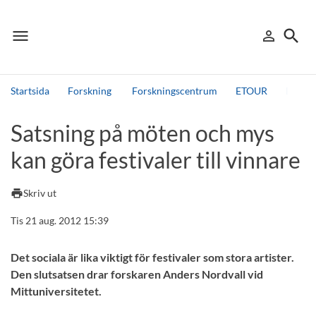
menu
search
person_outline
Meny
Logga in
Sök
Startsida
Forskning
Forskningscentrum
ETOUR
ETOUR 
Sök
Satsning på möten och mys
Andra söktjänster
kan göra festivaler till vinnare
Detta är vår testmiljö - endast testdata
print
Skriv ut
Tis 21 aug. 2012 15:39
Det sociala är lika viktigt för festivaler som stora artister.
Den slutsatsen drar forskaren Anders Nordvall vid
Mittuniversitetet.