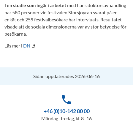
I en studie som ingår i arbetet
med hans doktorsavhandling
har 580 personer vid festivalen Storsjöyran svarat på en
enkät och 259 festivalbesökare har intervjuats. Resultatet
visade att de sociala dimensionerna var av stor betydelse för
besökarna.
Läs mer i
DN
Sidan uppdaterades 2026-06-16
phone
+46 (0)10-142 80 00
Måndag–fredag, kl. 8–16