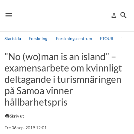
menu
search
person_outline
Meny
Logga in
Sök
Startsida
Forskning
Forskningscentrum
ETOUR
”No (w
Sök
”No (wo)man is an island” –
Andra söktjänster
examensarbete om kvinnligt
Detta är vår testmiljö - endast testdata
deltagande i turismnäringen
på Samoa vinner
hållbarhetspris
print
Skriv ut
Fre 06 sep. 2019 12:01