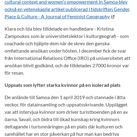
cultural context and women’s empowerment in Samoa blev
också en vetenskaplig artikel publicerad i tidskriften Gender,
Place & Culture - A Journal of Feminist Geography
Klara och Ida blev tilldelade en handledare - Kristina
Zampoukos som är universitetslektor i kulturgeografi - som
coachade och hjälpte dem när de skrev den ganska
omfattande ansökan under hösten. I december fick de svar
från International Relations Office (IRO) på universitetet att
ansökan blivit godkänd, och de tilldelades 27000 kronor var
för resan.
Uppsats som lyfter starka kvinnor på en isolerad plats
De anlände till Samoa den 1 april 2019 och stannade i åtta
veckor, för datainsamling och uppsatsskrivande. Upplägget
var att intervjua kvinnor som driver turistboenden på en av
öarna, Savaii, och bidra till ökad kunskap kring kvinnors
deltagande i turismnäringen på en plats där kulturen och
samhället har en stor påverkan på hur man kan bedriva