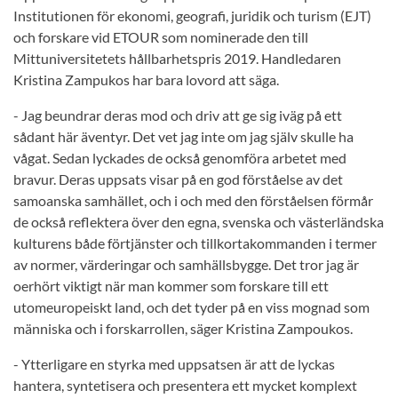
Institutionen för ekonomi, geografi, juridik och turism (EJT)
och forskare vid ETOUR som nominerade den till
Mittuniversitetets hållbarhetspris 2019. Handledaren
Kristina Zampukos har bara lovord att säga.
- Jag beundrar deras mod och driv att ge sig iväg på ett
sådant här äventyr. Det vet jag inte om jag själv skulle ha
vågat. Sedan lyckades de också genomföra arbetet med
bravur. Deras uppsats visar på en god förståelse av det
samoanska samhället, och i och med den förståelsen förmår
de också reflektera över den egna, svenska och västerländska
kulturens både förtjänster och tillkortakommanden i termer
av normer, värderingar och samhällsbygge. Det tror jag är
oerhört viktigt när man kommer som forskare till ett
utomeuropeiskt land, och det tyder på en viss mognad som
människa och i forskarrollen, säger Kristina Zampoukos.
- Ytterligare en styrka med uppsatsen är att de lyckas
hantera, syntetisera och presentera ett mycket komplext