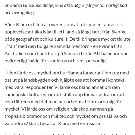
Stranden Falealupo dit tjejerna åkte några gånger för härligt bad
och avkoppling.
Både Klara och Ida är överens om att det var en fantastisk
upplevelse att åka iväg till ett land så långt bort från Sverige,
både geografiskt och kulturellt. De tillbringade mycket tid ute
i ”fält” med den tidigare nämnda mentorn - en kvinna från
Australien som hade bott på Samoa i tre år. Att ha henne var
ovärderligt, både för studierna och rent personligt.
- Hon lärde oss mycket om hur Samoa fungerar. Hon tog med
oss ut på landsbygden och hjälpte oss att komma i kontakt
med våra respondenter. Vi lärde oss bland annat om den
samoanska kulturen, om att ställa upp för varandra, om att
leva tillfreds med det man har och om att inte oroa sig för
mycket. Vi lärde oss om religion, vänskap, namnen på
tropiska blommor och frukter, och mycket om oss själva och
varandra såklart, berättar Klara med entusiasm.