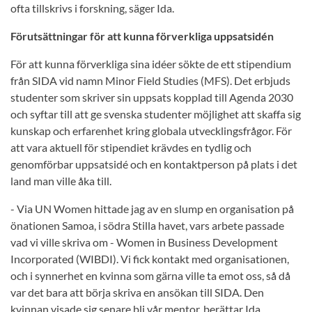
ofta tillskrivs i forskning, säger Ida.
Förutsättningar för att kunna förverkliga uppsatsidén
För att kunna förverkliga sina idéer sökte de ett stipendium
från SIDA vid namn Minor Field Studies (MFS). Det erbjuds
studenter som skriver sin uppsats kopplad till Agenda 2030
och syftar till att ge svenska studenter möjlighet att skaffa sig
kunskap och erfarenhet kring globala utvecklingsfrågor. För
att vara aktuell för stipendiet krävdes en tydlig och
genomförbar uppsatsidé och en kontaktperson på plats i det
land man ville åka till.
- Via UN Women hittade jag av en slump en organisation på
önationen Samoa, i södra Stilla havet, vars arbete passade
vad vi ville skriva om - Women in Business Development
Incorporated (WIBDI). Vi fick kontakt med organisationen,
och i synnerhet en kvinna som gärna ville ta emot oss, så då
var det bara att börja skriva en ansökan till SIDA. Den
kvinnan visade sig senare bli vår mentor, berättar Ida.