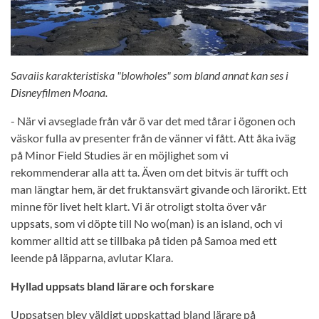
Savaiis karakteristiska "blowholes" som bland annat kan ses i
Disneyfilmen Moana.
- När vi avseglade från vår ö var det med tårar i ögonen och
väskor fulla av presenter från de vänner vi fått. Att åka iväg
på Minor Field Studies är en möjlighet som vi
rekommenderar alla att ta. Även om det bitvis är tufft och
man längtar hem, är det fruktansvärt givande och lärorikt. Ett
minne för livet helt klart. Vi är otroligt stolta över vår
uppsats, som vi döpte till No wo(man) is an island, och vi
kommer alltid att se tillbaka på tiden på Samoa med ett
leende på läpparna, avlutar Klara.
Hyllad uppsats bland lärare och forskare
Uppsatsen blev väldigt uppskattad bland lärare på