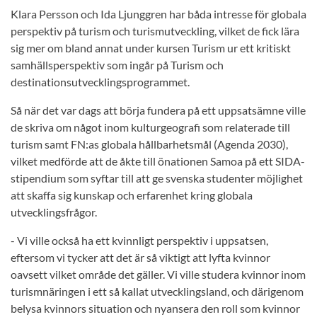
Klara Persson och Ida Ljunggren har båda intresse för globala
perspektiv på turism och turismutveckling, vilket de fick lära
sig mer om bland annat under kursen Turism ur ett kritiskt
samhällsperspektiv som ingår på Turism och
destinationsutvecklingsprogrammet.
Så när det var dags att börja fundera på ett uppsatsämne ville
de skriva om något inom kulturgeografi som relaterade till
turism samt FN:as globala hållbarhetsmål (Agenda 2030),
vilket medförde att de åkte till önationen Samoa på ett SIDA-
stipendium som syftar till att ge svenska studenter möjlighet
att skaffa sig kunskap och erfarenhet kring globala
utvecklingsfrågor.
- Vi ville också ha ett kvinnligt perspektiv i uppsatsen,
eftersom vi tycker att det är så viktigt att lyfta kvinnor
oavsett vilket område det gäller. Vi ville studera kvinnor inom
turismnäringen i ett så kallat utvecklingsland, och därigenom
belysa kvinnors situation och nyansera den roll som kvinnor