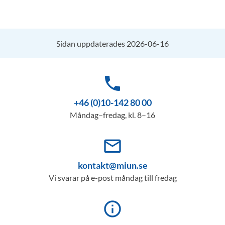
Sidan uppdaterades 2026-06-16
phone
+46 (0)10-142 80 00
Måndag–fredag, kl. 8–16
mail_outline
kontakt@miun.se
Vi svarar på e-post måndag till fredag
info_outline