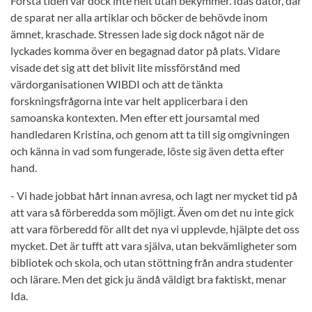
Första tiden var dock inte helt utan bekymmer. Idas dator, där
de sparat ner alla artiklar och böcker de behövde inom
ämnet, kraschade. Stressen lade sig dock något när de
lyckades komma över en begagnad dator på plats. Vidare
visade det sig att det blivit lite missförstånd med
värdorganisationen WIBDI och att de tänkta
forskningsfrågorna inte var helt applicerbara i den
samoanska kontexten. Men efter ett joursamtal med
handledaren Kristina, och genom att ta till sig omgivningen
och känna in vad som fungerade, löste sig även detta efter
hand.
- Vi hade jobbat hårt innan avresa, och lagt ner mycket tid på
att vara så förberedda som möjligt. Även om det nu inte gick
att vara förberedd för allt det nya vi upplevde, hjälpte det oss
mycket. Det är tufft att vara själva, utan bekvämligheter som
bibliotek och skola, och utan stöttning från andra studenter
och lärare. Men det gick ju ändå väldigt bra faktiskt, menar
Ida.