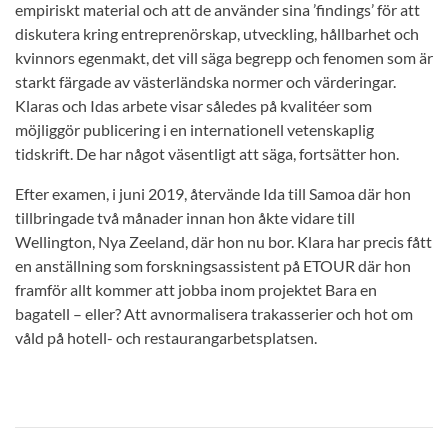
empiriskt material och att de använder sina ’findings’ för att
diskutera kring entreprenörskap, utveckling, hållbarhet och
kvinnors egenmakt, det vill säga begrepp och fenomen som är
starkt färgade av västerländska normer och värderingar.
Klaras och Idas arbete visar således på kvalitéer som
möjliggör publicering i en internationell vetenskaplig
tidskrift. De har något väsentligt att säga, fortsätter hon.
Efter examen, i juni 2019, återvände Ida till Samoa där hon
tillbringade två månader innan hon åkte vidare till
Wellington, Nya Zeeland, där hon nu bor. Klara har precis fått
en anställning som forskningsassistent på ETOUR där hon
framför allt kommer att jobba inom projektet Bara en
bagatell – eller? Att avnormalisera trakasserier och hot om
våld på hotell- och restaurangarbetsplatsen.