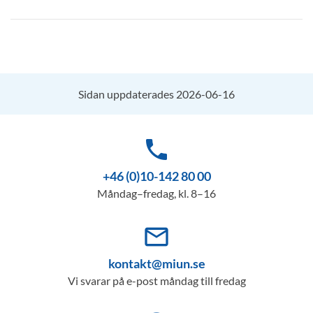
Sidan uppdaterades 2026-06-16
phone
+46 (0)10-142 80 00
Måndag–fredag, kl. 8–16
mail_outline
kontakt@miun.se
Vi svarar på e-post måndag till fredag