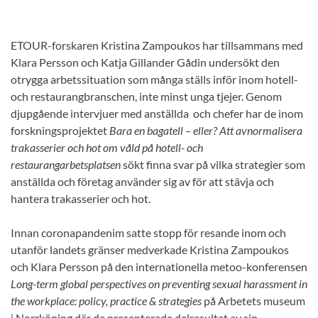
ETOUR-forskaren Kristina Zampoukos har tillsammans med
Klara Persson och Katja Gillander Gådin undersökt den
otrygga arbetssituation som många ställs inför inom hotell-
och restaurangbranschen, inte minst unga tjejer. Genom
djupgående intervjuer med anställda och chefer har de inom
forskningsprojektet
Bara en bagatell – eller? Att avnormalisera
trakasserier och hot om våld på hotell- och
restaurangarbetsplatsen
sökt finna svar på vilka strategier som
anställda och företag använder sig av för att stävja och
hantera trakasserier och hot.
Innan coronapandenim satte stopp för resande inom och
utanför landets gränser medverkade Kristina Zampoukos
och Klara Persson på den internationella metoo-konferensen
Long-term global perspectives on preventing sexual harassment in
the workplace: policy, practice & strategies
på Arbetets museum
i Norrköping där de presenterade delresultat av sin