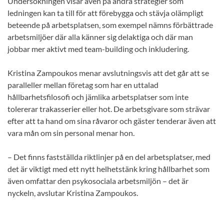
Undersökningen visar även på andra strategier som
ledningen kan ta till för att förebygga och stävja olämpligt
beteende på arbetsplatsen, som exempel nämns förbättrade
arbetsmiljöer där alla känner sig delaktiga och där man
jobbar mer aktivt med team-building och inkludering.
Kristina Zampoukos menar avslutningsvis att det går att se
paralleller mellan företag som har en uttalad
hållbarhetsfilosofi och jämlika arbetsplatser som inte
tolererar trakasserier eller hot. De arbetsgivare som strävar
efter att ta hand om sina råvaror och gäster tenderar även att
vara mån om sin personal menar hon.
– Det finns fastställda riktlinjer på en del arbetsplatser, med
det är viktigt med ett nytt helhetstänk kring hållbarhet som
även omfattar den psykosociala arbetsmiljön – det är
nyckeln, avslutar Kristina Zampoukos.