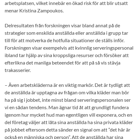
arbetsplatsen, vilket innebär en ökad risk för att blir utsatt
menar Kristina Zampoukos.
Delresultaten från forskningen visar bland annat på de
strategier som enskilda anställda eller anställda i grupp tar
till för att motverka de hotfulla situationer de ställs inför.
Forskningen visar exempelvis att kvinnlig serveringspersonal
ibland tar hjälp av sina kroppsliga resurser och försöker att
efterlikna det manliga beteendet för att på så vis stävja
trakasserier.
– Även arbetskläderna är en viktig markör. Det är tydligt att
de anställda är upptagna av frågan om vilka kläder man bör
ha på sig i jobbet, inte minst bland serveringspersonalen ser
vi en sådan tendens. Man ägnar tid åt att grundligt fundera
igenom hur mycket hud man egentligen vill exponera, och en
del företag väljer att låta sina anställda ha sina privata kläder
på jobbet eftersom detta sänder en signal om att ”det här är
också en människa och person”. Att de anställda har sina