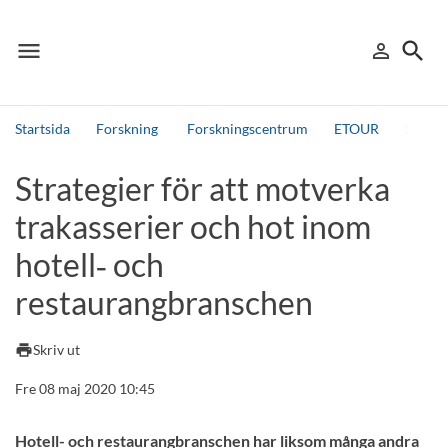
menu
search
person_outline
Meny
Logga in
Sök
Startsida
Forskning
Forskningscentrum
ETOUR
Strate
Sök
Strategier för att motverka
Andra söktjänster
trakasserier och hot inom
Detta är vår testmiljö - endast testdata
hotell‑ och
restaurangbranschen
print
Skriv ut
Fre 08 maj 2020 10:45
Hotell- och restaurangbranschen har liksom många andra