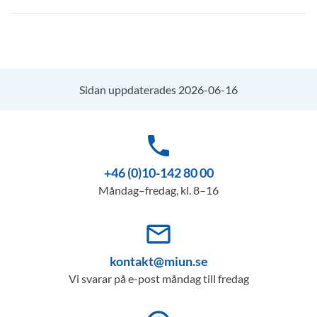
Sidan uppdaterades 2026-06-16
phone
+46 (0)10-142 80 00
Måndag–fredag, kl. 8–16
mail_outline
kontakt@miun.se
Vi svarar på e-post måndag till fredag