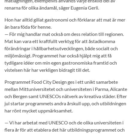
matlagningen, exempelvis används varje enskild del av
renarna för olika ändamål, säger Eugenia Gerli.
Hon har alltid gillat gastronomi och förklarar att mat är mer
än bara föda för henne.
— För mig handlar mat också om dess relation till regionen.
Mat kan vara ett kraftfullt verktyg för att åstadkomma
förändringar i hållbarhetsutvecklingen, både socialt och
miljömässigt. Programmet har också hjälpt mig att få
tydligare idéer om min egen gastronomiska framtid och
vistelsen här har verkligen bidragit till det.
Programmet Food City Design ges i ett unikt samarbete
mellan Mittuniversitetet och universiteten i Parma, Alicante
och Bergen samt UNESCOs nätverk av kreativa städer. Efter
jul startar programmets andra årskull upp, och utbildningen
har rönt mycket uppmärksamhet.
— Vi har arbetat med UNESCO och de olika universiteten i
flera år för att etablera det här utbildningsprogrammet och