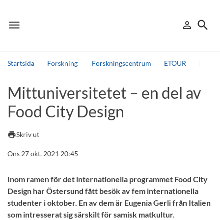
menu
search
person_outline
Meny
Logga in
Sök
Startsida
Forskning
Forskningscentrum
ETOUR
Mittun
Sök
Mittuniversitetet – en del av
Andra söktjänster
Food City Design
Detta är vår testmiljö - endast testdata
print
Skriv ut
Ons 27 okt. 2021 20:45
Inom ramen för det internationella programmet Food City
Design har Östersund fått besök av fem internationella
studenter i oktober. En av dem är Eugenia Gerli från Italien
som intresserat sig särskilt för samisk matkultur.