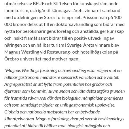
utmärkelse av BFUF och Stiftelsen för kunskapsfrämjande
inom turism, och igår tillkännagavs årets vinnare i samband
med utdelningen av Stora Turismpriset. Prissumman på 100
000 kronor delas ut till en doktorsavhandling som bidrar med
nytta för besöksnäringens företag och anställda, ger kunskap
och insikt framåt samt bidrar till en positiv utveckling av
näringen och en hållbar turism i Sverige. Årets vinnare blev
Magnus Westling vid Restaurang- och hotellhögskolan på
Örebro universitet med motiveringen:
"Magnus Westlings forskning och avhandling visar vägen mot en
hållbar gastronomi med större sensorisk variation och kvalitet.
Angreppssättet är att lyfta fram potentialen hos grödor och
djurraser som kommit i skymundan och låta detta utgöra grunden
för framtida råvaruval där den biologiska mångfalden premieras
och som samtidigt erbjuder en unik gastronomisk upplevelse.
Globala och nationella matsystem har en betydande
klimatpåverkan. Magnus forskning visar på svensk besöksnärings
potential att bidra till hållbar mat, biologisk mångfald och