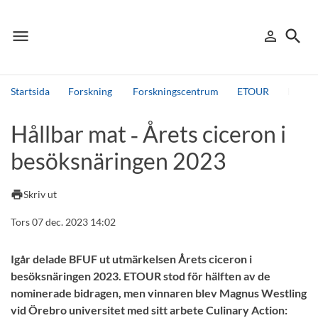
menu
search
person_outline
Meny
Logga in
Sök
Startsida
Forskning
Forskningscentrum
ETOUR
Hållba
Sök
Hållbar mat ‑ Årets ciceron i
Andra söktjänster
besöksnäringen 2023
Detta är vår testmiljö - endast testdata
print
Skriv ut
Tors 07 dec. 2023 14:02
Igår delade BFUF ut utmärkelsen Årets ciceron i
besöksnäringen 2023. ETOUR stod för hälften av de
nominerade bidragen, men vinnaren blev Magnus Westling
vid Örebro universitet med sitt arbete Culinary Action: