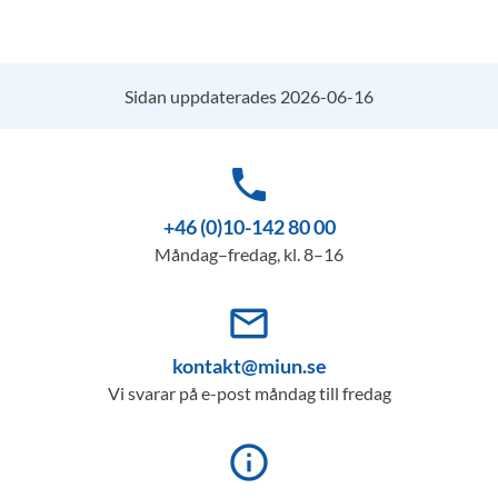
Sidan uppdaterades 2026-06-16
phone
+46 (0)10-142 80 00
Måndag–fredag, kl. 8–16
mail_outline
kontakt@miun.se
Vi svarar på e-post måndag till fredag
info_outline