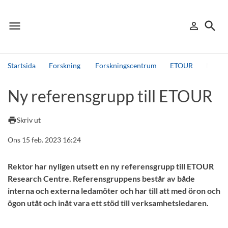
menu
search
person_outline
Meny
Logga in
Sök
Startsida
Forskning
Forskningscentrum
ETOUR
Ny ref
Sök
Ny referensgrupp till ETOUR
Andra söktjänster
Detta är vår testmiljö - endast testdata
print
Skriv ut
Ons 15 feb. 2023 16:24
Rektor har nyligen utsett en ny referensgrupp till ETOUR
Research Centre. Referensgruppens består av både
interna och externa ledamöter och har till att med öron och
ögon utåt och inåt vara ett stöd till verksamhetsledaren.